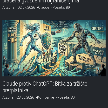
praćena gvozdenim ograničenjima
AI Zona
02.07.2026
Claude
Poseta: 89
Claude protiv ChatGPT: Bitka za tržište
pretplatnika
AIZona
28.06.2026
Kompanije
Poseta: 80