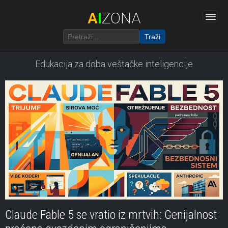
A
I
ZONA
Traži
Edukacija za doba veštačke inteligencije
Claude Fable 5 se vratio iz mrtvih: Genijalnost