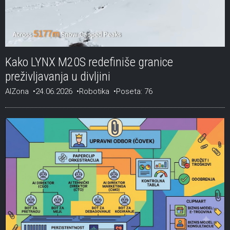
Kako LYNX M20S redefiniše granice
preživljavanja u divljini
AIZona
24.06.2026
Robotika
Poseta: 76