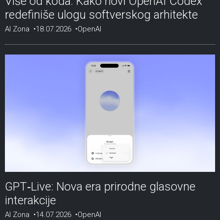
Više od koda: Kako novi OpenAI Codex
redefiniše ulogu softverskog arhitekte
AI Zona
18.07.2026
OpenAI
GPT‑Live: Nova era prirodne glasovne
interakcije
AI Zona
14.07.2026
OpenAI