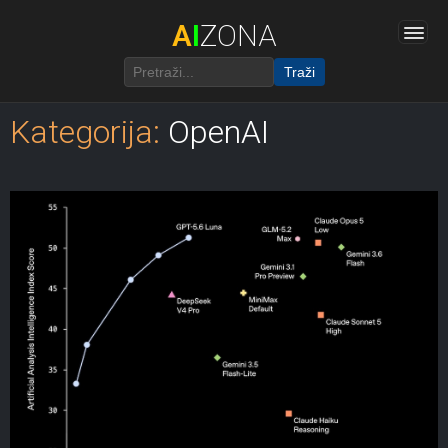
A
I
ZONA
Traži
Kategorija:
OpenAI