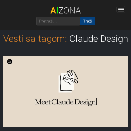
A
I
ZONA
Traži
Vesti sa tagom:
Claude Design