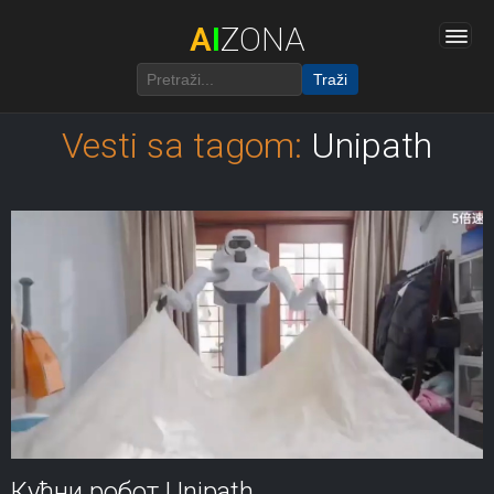
A
I
ZONA
Traži
Vesti sa tagom:
Unipath
Кућни робот Unipath