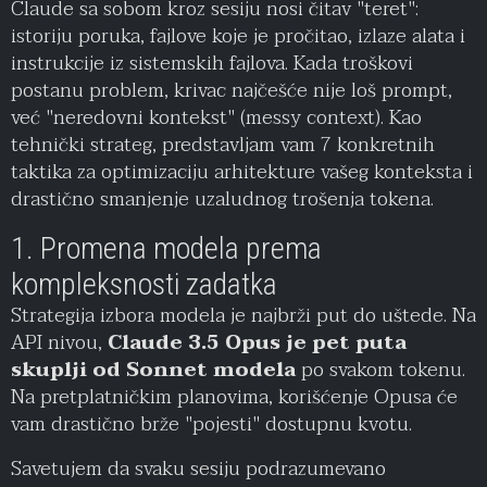
Claude sa sobom kroz sesiju nosi čitav "teret":
istoriju poruka, fajlove koje je pročitao, izlaze alata i
instrukcije iz sistemskih fajlova. Kada troškovi
postanu problem, krivac najčešće nije loš prompt,
već "neredovni kontekst" (messy context). Kao
tehnički strateg, predstavljam vam 7 konkretnih
taktika za optimizaciju arhitekture vašeg konteksta i
drastično smanjenje uzaludnog trošenja tokena.
1. Promena modela prema
kompleksnosti zadatka
Strategija izbora modela je najbrži put do uštede. Na
API nivou,
Claude 3.5 Opus je pet puta
skuplji od Sonnet modela
po svakom tokenu.
Na pretplatničkim planovima, korišćenje Opusa će
vam drastično brže "pojesti" dostupnu kvotu.
Savetujem da svaku sesiju podrazumevano