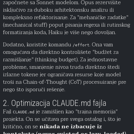
započnete sa Sonnet modelom. Opus rezervišite
isključivo za duboku arhitektonsku analizu ili
kompleksno refaktorisanje. Za "mehaničke zadatke"
(mechanical stuff) poput pisanja regexa ili rutinskog
formatiranja koda, Haiku je više nego dovoljan.
Dodatno, koristite komandu
. Ona vam
/effort
omogućava da direktno kontrolišete "budžet za
razmišljanje" (thinking budget). Za jednostavne
probleme, smanjenje nivoa truda direktno štedi
izlazne tokene jer ograničava resurse koje model
troši na Chain-of-Thought (CoT) procesuiranje pre
nego što isporuči rešenje.
2. Optimizacija CLAUDE.md fajla
Fajl
je zamišljen kao "trajna memorija"
CLAUDE.md
projekta. On se učitava pre svega ostalog i, što je
kritično, on se
nikada ne izbacuje iz