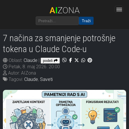
A
I
ZONA
Traži
7 načina za smanjenje potrošnje
tokena u Claude Code-u
Oblast:
Claude
|
podeli
Petak, 8. maj 2026. 20:00
Autor: AIZona
Tagovi:
Claude
,
Saveti