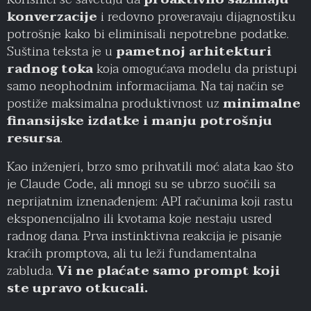
konverzacije
i redovno proveravaju dijagnostiku
potrošnje kako bi eliminisali nepotrebne podatke.
Suština teksta je u
pametnoj arhitekturi
radnog toka
koja omogućava modelu da pristupi
samo neophodnim informacijama. Na taj način se
postiže maksimalna produktivnost uz
minimalne
finansijske izdatke i manju potrošnju
resursa
.
Kao inženjeri, brzo smo prihvatili moć alata kao što
je Claude Code, ali mnogi su se ubrzo suočili sa
neprijatnim iznenađenjem: API računima koji rastu
eksponencijalno ili kvotama koje nestaju usred
radnog dana. Prva instinktivna reakcija je pisanje
kraćih promptova, ali tu leži fundamentalna
zabluda.
Vi ne plaćate samo prompt koji
ste upravo otkucali.