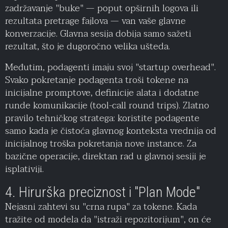
zadržavanje "buke" — poput opširnih logova ili
rezultata pretrage fajlova — van vaše glavne
konverzacije. Glavna sesija dobija samo sažeti
rezultat, što je dugoročno velika ušteda.
Međutim, podagenti imaju svoj "startup overhead".
Svako pokretanje podagenta troši tokene na
inicijalne promptove, definicije alata i dodatne
runde komunikacije (tool-call round trips). Zlatno
pravilo tehničkog stratega: koristite podagente
samo kada je čistoća glavnog konteksta vrednija od
inicijalnog troška pokretanja nove instance. Za
bazične operacije, direktan rad u glavnoj sesiji je
isplativiji.
4. Hirurška preciznost i "Plan Mode"
Nejasni zahtevi su "crna rupa" za tokene. Kada
tražite od modela da "istraži repozitorijum", on će