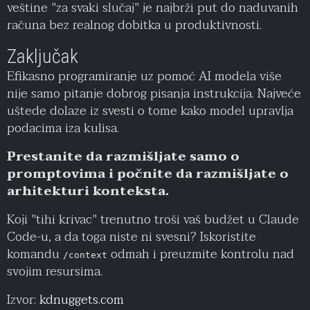
veštine "za svaki slučaj" je najbrži put do naduvanih
računa bez realnog dobitka u produktivnosti.
Zaključak
Efikasno programiranje uz pomoć AI modela više
nije samo pitanje dobrog pisanja instrukcija. Najveće
uštede dolaze iz svesti o tome kako model upravlja
podacima iza kulisa.
Prestanite da razmišljate samo o
promptovima i počnite da razmišljate o
arhitekturi konteksta.
Koji "tihi krivac" trenutno troši vaš budžet u Claude
Code-u, a da toga niste ni svesni? Iskoristite
komandu
odmah i preuzmite kontrolu nad
/context
svojim resursima.
Izvor:
kdnuggets.com