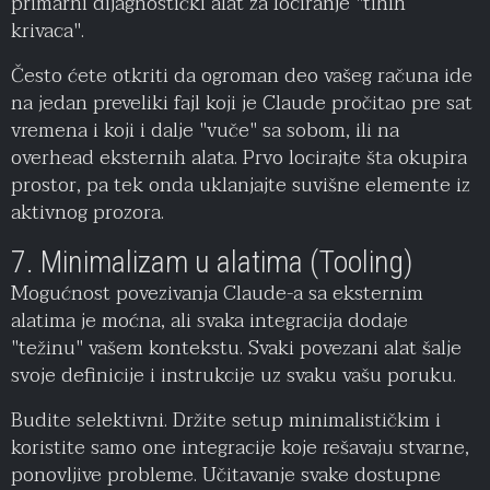
primarni dijagnostički alat za lociranje "tihih
krivaca".
Često ćete otkriti da ogroman deo vašeg računa ide
na jedan preveliki fajl koji je Claude pročitao pre sat
vremena i koji i dalje "vuče" sa sobom, ili na
overhead eksternih alata. Prvo locirajte šta okupira
prostor, pa tek onda uklanjajte suvišne elemente iz
aktivnog prozora.
7. Minimalizam u alatima (Tooling)
Mogućnost povezivanja Claude-a sa eksternim
alatima je moćna, ali svaka integracija dodaje
"težinu" vašem kontekstu. Svaki povezani alat šalje
svoje definicije i instrukcije uz svaku vašu poruku.
Budite selektivni. Držite setup minimalističkim i
koristite samo one integracije koje rešavaju stvarne,
ponovljive probleme. Učitavanje svake dostupne