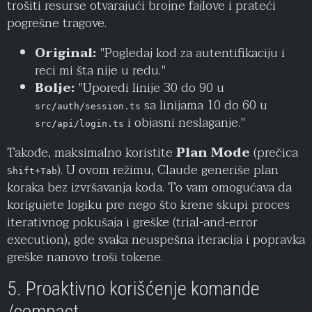
trošiti resurse otvarajući brojne fajlove i prateći
pogrešne tragove.
Original:
"Pogledaj kod za autentifikaciju i
reci mi šta nije u redu."
Bolje:
"Uporedi linije 30 do 90 u
sa linijama 10 do 60 u
src/auth/session.ts
i objasni neslaganje."
src/api/login.ts
Takođe, maksimalno koristite
Plan Mode
(prečica
). U ovom režimu, Claude generiše plan
Shift+Tab
koraka bez izvršavanja koda. To vam omogućava da
korigujete logiku pre nego što krene skupi proces
iterativnog pokušaja i greške (trial-and-error
execution), gde svaka neuspešna iteracija i popravka
greške nanovo troši tokene.
5. Proaktivno korišćenje komande
/compact