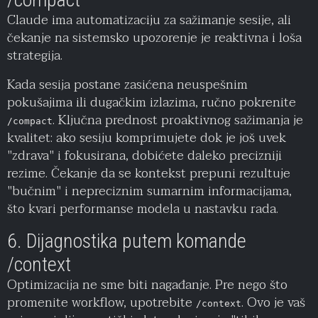
Claude ima automatizaciju za sažimanje sesije, ali
čekanje na sistemsko upozorenje je reaktivna i loša
strategija.
Kada sesija postane zasićena neuspešnim
pokušajima ili dugačkim izlazima, ručno pokrenite
. Ključna prednost proaktivnog sažimanja je
/compact
kvalitet: ako sesiju komprimujete dok je još uvek
"zdrava" i fokusirana, dobićete daleko precizniji
rezime. Čekanje da se kontekst prepuni rezultuje
"bučnim" i nepreciznim sumarnim informacijama,
što kvari performanse modela u nastavku rada.
6. Dijagnostika putem komande
/context
Optimizacija ne sme biti nagađanje. Pre nego što
promenite workflow, upotrebite
. Ovo je vaš
/context