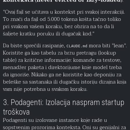
konteksta (never evicted or lazy-loaded)
.
"Ovaj fajl se učitava u kontekst pri svakoj interakciji.
To znači da fajl od 5.000 tokena košta tačno toliko
pri svakom vašem koraku, bez obzira na to da li
šaljete kratku poruku ili dugačak kod."
Da biste sprečili rasipanje,
mora biti "lean".
CLAUDE.md
Koristite ga kao tabelu za brzu pretragu (lookup
table) za kritične informacije: komande za testove,
menadžer paketa i direktorijume koje model treba
da ignoriše. Nikako ga ne koristite kao deponiju za
beleške sa sastanaka ili dugačku istoriju dizajna koja
vam nije potrebna u svakom koraku.
3. Podagenti: Izolacija naspram startup
troškova
Podagenti su izolovane instance koje rade u
sopstvenim prozorima konteksta. Oni su genijalni za