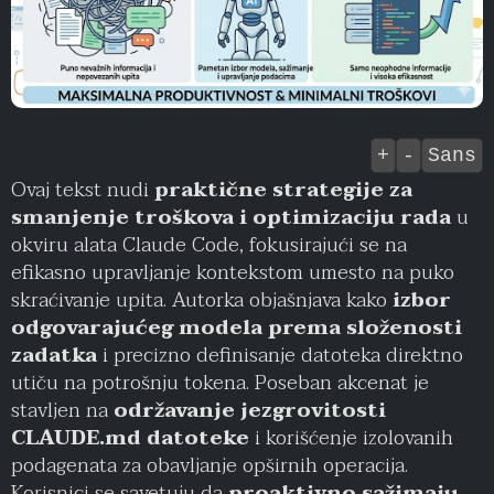
+
-
Sans
Ovaj tekst nudi
praktične strategije za
smanjenje troškova i optimizaciju rada
u
okviru alata Claude Code, fokusirajući se na
efikasno upravljanje kontekstom umesto na puko
skraćivanje upita. Autorka objašnjava kako
izbor
odgovarajućeg modela prema složenosti
zadatka
i precizno definisanje datoteka direktno
utiču na potrošnju tokena. Poseban akcenat je
stavljen na
održavanje jezgrovitosti
CLAUDE.md datoteke
i korišćenje izolovanih
podagenata za obavljanje opširnih operacija.
Korisnici se savetuju da
proaktivno sažimaju