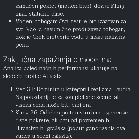
zamućen pokret (motion blur), dok je Kling
imao statične elise.
Vodeni tobogan: Ovaj test je bio izazovan za
sve. Veo je nasumično produžavao tobogan,
dok je Grok pretvorio vodu u masu nalik na
penu.
Zaključna zapažanja o modelima
Analiza pojedinačnih performansi ukazuje na
sledeće profile AI alata:
Veo 3.1: Dominira u kategoriji realizma i audia.
Najpouzdaniji je za kompleksne scene, ali
visoka cena može biti barijera.
Kling 2.6: Odlično prati instrukcije i generiše
čiste pokrete, ali pati od povremenih
"kreativnih" grešaka (poput generisanja dva
sunca u sceni zalaska).