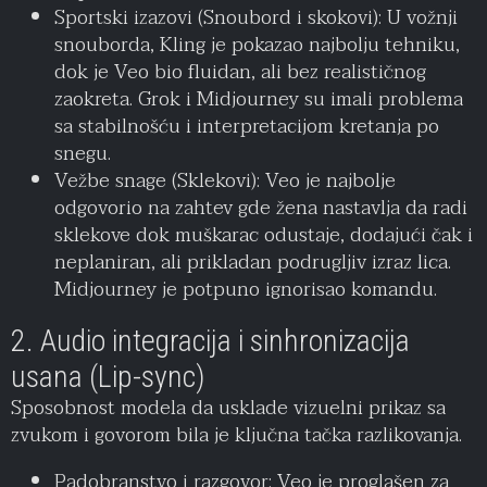
Sportski izazovi (Snoubord i skokovi): U vožnji
snouborda, Kling je pokazao najbolju tehniku,
dok je Veo bio fluidan, ali bez realističnog
zaokreta. Grok i Midjourney su imali problema
sa stabilnošću i interpretacijom kretanja po
snegu.
Vežbe snage (Sklekovi): Veo je najbolje
odgovorio na zahtev gde žena nastavlja da radi
sklekove dok muškarac odustaje, dodajući čak i
neplaniran, ali prikladan podrugljiv izraz lica.
Midjourney je potpuno ignorisao komandu.
2. Audio integracija i sinhronizacija
usana (Lip-sync)
Sposobnost modela da usklade vizuelni prikaz sa
zvukom i govorom bila je ključna tačka razlikovanja.
Padobranstvo i razgovor: Veo je proglašen za