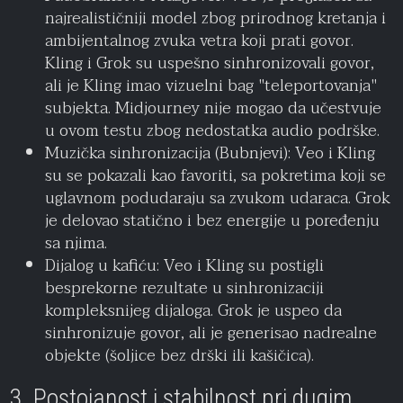
najrealističniji model zbog prirodnog kretanja i
ambijentalnog zvuka vetra koji prati govor.
Kling i Grok su uspešno sinhronizovali govor,
ali je Kling imao vizuelni bag "teleportovanja"
subjekta. Midjourney nije mogao da učestvuje
u ovom testu zbog nedostatka audio podrške.
Muzička sinhronizacija (Bubnjevi): Veo i Kling
su se pokazali kao favoriti, sa pokretima koji se
uglavnom podudaraju sa zvukom udaraca. Grok
je delovao statično i bez energije u poređenju
sa njima.
Dijalog u kafiću: Veo i Kling su postigli
besprekorne rezultate u sinhronizaciji
kompleksnijeg dijaloga. Grok je uspeo da
sinhronizuje govor, ali je generisao nadrealne
objekte (šoljice bez drški ili kašičica).
3. Postojanost i stabilnost pri dugim