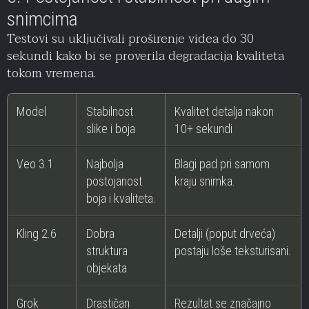
snimcima
Testovi su uključivali proširenje videa do 30
sekundi kako bi se proverila degradacija kvaliteta
tokom vremena.
Model
Stabilnost
Kvalitet detalja nakon
slike i boja
10+ sekundi
Veo 3.1
Najbolja
Blagi pad pri samom
postojanost
kraju snimka.
boja i kvaliteta.
Kling 2.6
Dobra
Detalji (poput drveća)
struktura
postaju loše teksturisani.
objekata.
Grok
Drastičan
Rezultat se značajno