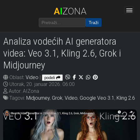
A
I
ZONA
Traži
Analiza vodećih AI generatora
videa: Veo 3.1, Kling 2.6, Grok i
Midjourney
Oblast:
Video
|
podeli
Utorak, 20. januar 2026. 06:00
Autor: AIZona
Tagovi:
Midjourney
,
Grok
,
Video
,
Google Veo 3.1
,
Kling 2.6