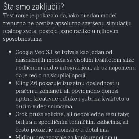
Šta smo zaključili?
Testiranje je pokazalo da, iako nijedan model
trenutno ne postiže apsolutno savršenu simulaciju
realnog sveta, postoje jasne razlike u njihovim
sposobnostima:
Google Veo 3.1 se izdvaja kao jedan od
najsnažnijih modela sa visokim kvalitetom slike
i odličnom audio integracijom, ali uz napomenu
da je reč o najskupljoj opciji.
Kling 2.6 pokazuje izuzetnu doslednost u
praćenju komandi, ali povremeno donosi
upitne kreativne odluke i gubi na kvalitetu u
dužim video snimcima.
Grok pruža solidne, ali nedosledne rezultate;
briljira u specifičnim tehničkim zadacima, ali
često pokazuje anomalije u detaljima.
Midjourney zaostaje za konkurencijom u