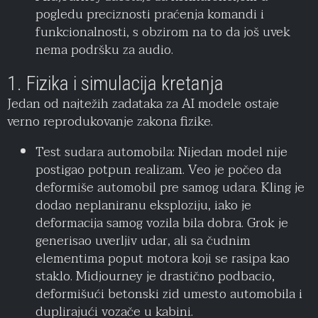
pogledu preciznosti praćenja komandi i
funkcionalnosti, s obzirom na to da još uvek
nema podršku za audio.
1. Fizika i simulacija kretanja
Jedan od najtežih zadataka za AI modele ostaje
verno reprodukovanje zakona fizike.
Test sudara automobila: Nijedan model nije
postigao potpun realizam. Veo je počeo da
deformiše automobil pre samog udara. Kling je
dodao neplaniranu eksploziju, iako je
deformacija samog vozila bila dobra. Grok je
generisao uverljiv udar, ali sa čudnim
elementima poput motora koji se rasipa kao
staklo. Midjourney je drastično podbacio,
deformišući betonski zid umesto automobila i
duplirajući vozače u kabini.