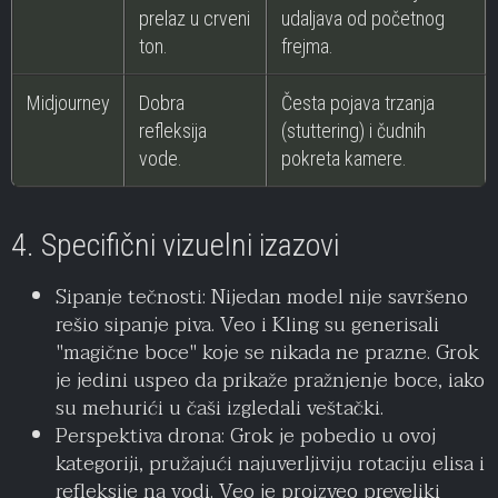
prelaz u crveni
udaljava od početnog
ton.
frejma.
Midjourney
Dobra
Česta pojava trzanja
refleksija
(stuttering) i čudnih
vode.
pokreta kamere.
4. Specifični vizuelni izazovi
Sipanje tečnosti: Nijedan model nije savršeno
rešio sipanje piva. Veo i Kling su generisali
"magične boce" koje se nikada ne prazne. Grok
je jedini uspeo da prikaže pražnjenje boce, iako
su mehurići u čaši izgledali veštački.
Perspektiva drona: Grok je pobedio u ovoj
kategoriji, pružajući najuverljiviju rotaciju elisa i
refleksije na vodi. Veo je proizveo preveliki