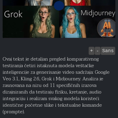
+
-
Sans
Ovaj tekst je detaljan pregled komparativnog
testiranja četiri istaknuta modela veštačke
inteligencije za generisanje video sadržaja: Google
Veo 3.1, Kling 2.6, Grok i Midjourney. Analiza je
zasnovana na nizu od 11 specifičnih izazova
dizajniranih da testiraju fiziku, kretanje, audio
integraciju i realizam svakog modela koristeći
identične početne slike i tekstualne komande
(prompte).