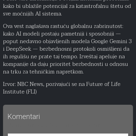
kako bi ublažile potencijal za katastrofalnu štetu od
sve moćnijih AI sistema.
Ova vest naglašava rastuću globalnu zabrinutost:
kako AI modeli postaju pametniji i sposobniji —
poput nedavno objavljenih modela Google Gemini 3
i DeepSeek — bezbednosni protokoli osmišljeni da
ih regulišu ne prate taj tempo. Izveštaj apeluje na
kompanije da daju prioritet bezbednosti u odnosu
na trku za tehničkim napretkom.
Izvor: NBC News, pozivajući se na Future of Life
Institute (FLI)
Komentari
Nema komentara. Šta vi mislite o ovome?