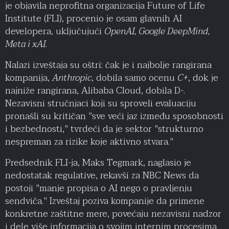
je objavila neprofitna organizacija Future of Life
Institute (FLI), procenio je osam glavnih AI
developera, uključujući
OpenAI, Google DeepMind,
Meta i xAI
.
Nalazi izveštaja su oštri: čak je i najbolje rangirana
kompanija,
Anthropic
, dobila samo ocenu
C+
, dok je
najniže rangirana, Alibaba Cloud, dobila D-.
Nezavisni stručnjaci koji su sproveli evaluaciju
pronašli su kritičan "sve veći jaz između sposobnosti
i bezbednosti," tvrdeći da je sektor "strukturno
nespreman za rizike koje aktivno stvara."
Predsednik FLI-ja, Maks Tegmark, naglasio je
nedostatak regulative, rekavši za NBC News da
postoji "manje propisa o AI nego o pravljenju
sendviča." Izveštaj poziva kompanije da primene
konkretne zaštitne mere, povećaju nezavisni nadzor
i dele više informacija o svojim internim procesima