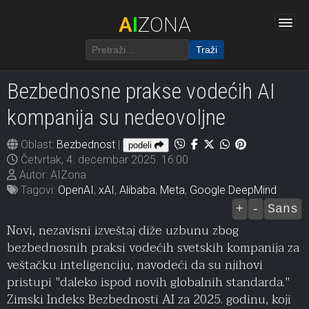
A
I
ZONA
Traži
Bezbednosne prakse vodećih AI
kompanija su nedeovoljne
Oblast:
Bezbednost
|
podeli
Četvrtak, 4. decembar 2025. 16:00
Autor: AIZona
Tagovi:
OpenAI
,
xAI
,
Alibaba
,
Meta
,
Google DeepMind
+
-
Sans
Novi, nezavisni izveštaj diže uzbunu zbog
bezbednosnih praksi vodećih svetskih kompanija za
veštačku inteligenciju, navodeći da su njihovi
pristupi "daleko ispod novih globalnih standarda."
Zimski Indeks Bezbednosti AI za 2025. godinu, koji