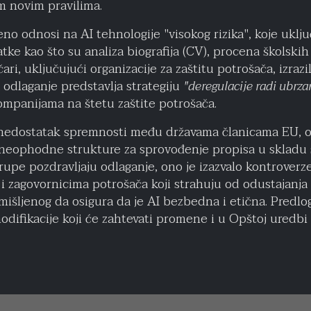
m novim pravilima.
no odnosi na AI tehnologije "visokog rizika", koje uklju
atke kao što su analiza biografija (CV), procena školskih 
čari, uključujući organizacije za zaštitu potrošača, izraz
a odlaganje predstavlja strategiju
"deregulacije radi ubrza
ompanijama na štetu zaštite potrošača.
 nedostatak spremnosti među državama članicama EU, o
 neophodne strukture za sprovođenje propisa u skladu 
 grupe pozdravljaju odlaganje, ono je izazvalo kontrove
i zagovornicima potrošača koji strahuju od odustajanj
mišljenog da osigura da je AI bezbedna i etična. Predlo
difikacije koji će zahtevati promene i u Opštoj uredbi 