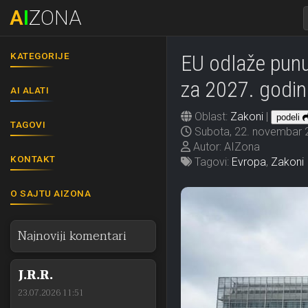
A
I
ZONA
KATEGORIJE
EU odlaže punu
za 2027. godin
AI ALATI
Oblast:
Zakoni
|
podeli
TAGOVI
Subota, 22. novembar 
Autor: AIZona
KONTAKT
Tagovi:
Evropa
,
Zakoni
O SAJTU AIZONA
Najnoviji komentari
J.R.R.
23.07.2026 11:51