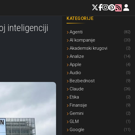
KATEGORIJE
inteligenciji
Agenti
(82)
AI kompanije
(20)
Akademski krugovi
(2)
Analize
(14)
Apple
(4)
Audio
(5)
Bezbednost
(9)
Claude
(26)
Etika
(2)
Finansije
(9)
Gemini
(2)
GLM
(1)
Google
(11)