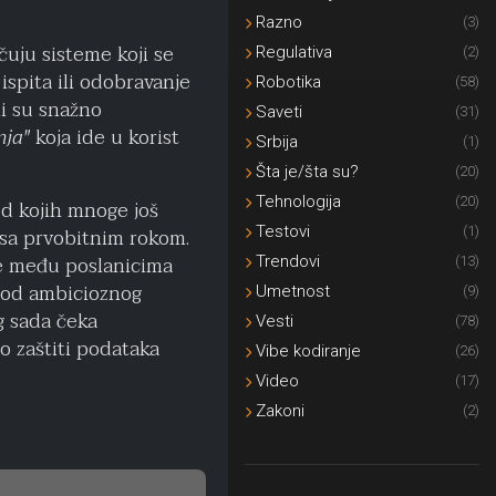
Razno
(3)
čuju sisteme koji se
Regulativa
(2)
ispita ili odobravanje
Robotika
(58)
ili su snažno
Saveti
(31)
nja"
koja ide u korist
Srbija
(1)
Šta je/šta su?
(20)
Tehnologija
(20)
d kojih mnoge još
sa prvobitnim rokom.
Testovi
(1)
rze među poslanicima
Trendovi
(13)
a od ambicioznog
Umetnost
(9)
g sada čeka
Vesti
(78)
o zaštiti podataka
Vibe kodiranje
(26)
Video
(17)
Zakoni
(2)