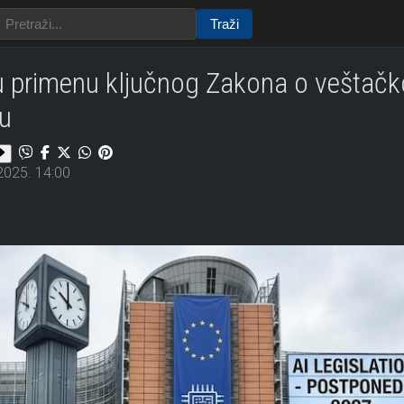
Traži
 primenu ključnog Zakona o veštačkoj 
u
2025. 14:00