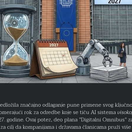
redložila značajno odlaganje pune primene svog ključn
 pomerajući rok za odredbe koje se tiču AI sistema
visoko
. godine. Ovaj potez, deo plana "Digitalni Omnibus" z
a za cilj da kompanijama i državama članicama pruži viš