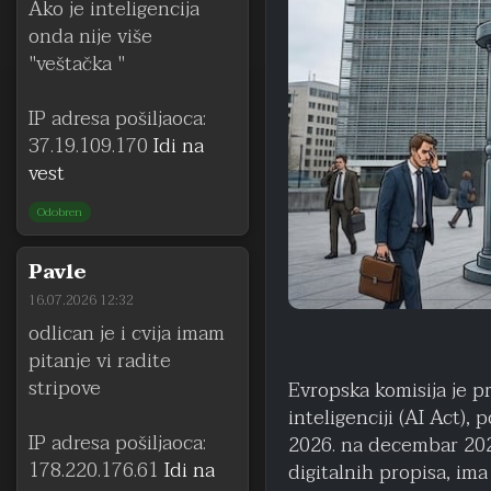
Ako je inteligencija
onda nije više
"veštačka "
IP adresa pošiljaoca:
37.19.109.170
Idi na
vest
Odobren
Pavle
16.07.2026 12:32
odlican je i cvija imam
pitanje vi radite
stripove
Evropska komisija je p
inteligenciji (AI Act),
IP adresa pošiljaoca:
2026. na decembar 2027
178.220.176.61
Idi na
digitalnih propisa, im