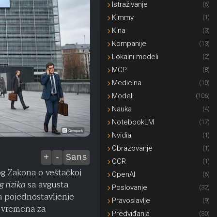
Istraživanje
(6)
Kimmy
(1)
Kina
(3)
Kompanije
(13)
Lokalni modeli
(2)
MCP
(8)
Medicina
(10)
Modeli
(106)
Nauka
(4)
NotebookLM
(17)
Nvidia
(1)
Obrazovanje
(1)
+
-
Sans
OCR
(1)
og Zakona o veštačkoj
OpenAI
(6)
g rizika
sa avgusta
Poslovanje
(32)
a pojednostavljenje
Pravoslavlje
(9)
e vremena za
Predviđanja
(30)