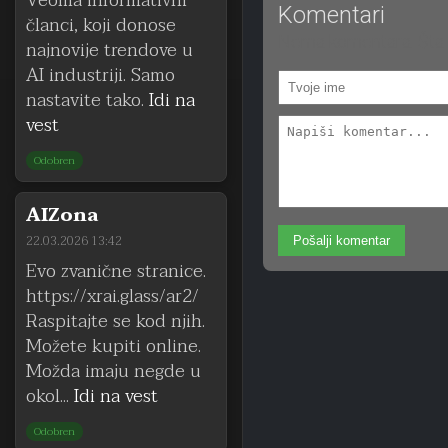
Veoma informativni
Komentari
članci, koji donose
Nema komentara. Šta 
najnovije trendove u
AI industriji. Samo
nastavite tako.
Idi na
vest
Odobren
AIZona
22.03.2026 13:42
Pošalji komentar
Evo zvanične stranice.
https://xrai.glass/ar2/
Raspitajte se kod njih.
Možete kupiti online.
Možda imaju negde u
okol...
Idi na vest
Odobren