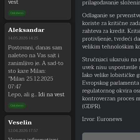
vest
prilagođavanje složeni
Odobren
Odlaganje se prvenstve
koriste za kritične zad
Aleksandar
zahteva za kredit. Kriti
protivljenje, tvrdeći d
14.05.2026 14:25
velikim tehnološkim k
Postovani, danas sam
naleteo na Vas sajt i
Stručnjaci ukazuju na
zanimljivo je. A sad-to
uvek nisu uspostavile
sto kaze Milan:
Iako velike lobističke
"Milan 25.12.2025
Evropskog parlamenta 
07:47
regulatornog okvira os
Lepo, ali g...
Idi na vest
kontroverzan proces mo
(GDPR).
Odobren
Izvor: Euronews
Veselin
12.04.2026 17:57