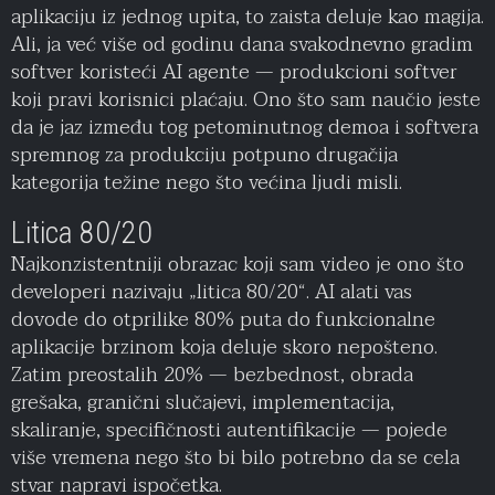
aplikaciju iz jednog upita, to zaista deluje kao magija.
Ali, ja već više od godinu dana svakodnevno gradim
softver koristeći AI agente — produkcioni softver
koji pravi korisnici plaćaju. Ono što sam naučio jeste
da je jaz između tog petominutnog demoa i softvera
spremnog za produkciju potpuno drugačija
kategorija težine nego što većina ljudi misli.
Litica 80/20
Najkonzistentniji obrazac koji sam video je ono što
developeri nazivaju „litica 80/20“. AI alati vas
dovode do otprilike 80% puta do funkcionalne
aplikacije brzinom koja deluje skoro nepošteno.
Zatim preostalih 20% — bezbednost, obrada
grešaka, granični slučajevi, implementacija,
skaliranje, specifičnosti autentifikacije — pojede
više vremena nego što bi bilo potrebno da se cela
stvar napravi ispočetka.