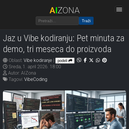
A
I
ZONA
Traži
Jaz u Vibe kodiranju: Pet minuta za
demo, tri meseca do proizvoda
Oblast:
Vibe kodiranje
|
podeli
Sreda, 1. april 2026. 18:00
Autor: AIZona
Tagovi:
VibeCoding