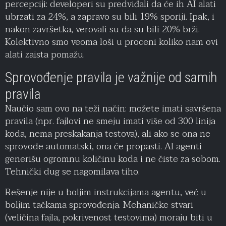
percepciji: developeri su predviđali da će ih AI alati
ubrzati za 24%, a zapravo su bili 19% sporiji. Ipak, i
nakon završetka, verovali su da su bili 20% brži.
Kolektivno smo veoma loši u proceni koliko nam ovi
alati zaista pomažu.
Sprovođenje pravila je važnije od samih
pravila
Naučio sam ovo na teži način: možete imati savršena
pravila (npr. fajlovi ne smeju imati više od 300 linija
koda, nema preskakanja testova), ali ako se ona ne
sprovode automatski, ona će propasti. AI agenti
generišu ogromnu količinu koda i ne čiste za sobom.
Tehnički dug se nagomilava tiho.
Rešenje nije u boljim instrukcijama agentu, već u
boljim tačkama sprovođenja. Mehaničke stvari
(veličina fajla, pokrivenost testovima) moraju biti u