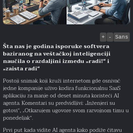
+
-
Sans
Šta nas je godina isporuke softvera
baziranog na veštačkoj inteligenciji
naučila o razdaljini između „radi!“ i
„zaista radi“
Postoji snimak koji kruži internetom gde osnivač
jedne kompanije uživo kodira funkcionalnu SaaS
aplikaciju za manje od deset minuta koristeći AI
agenta. Komentari su predvidljivi: „Inženjeri su
gotovi“, „Otkazujem ugovore svom razvojnom timu u
ponedeljak“.
Prvi put kada vidite AI agenta kako podiže čitavu