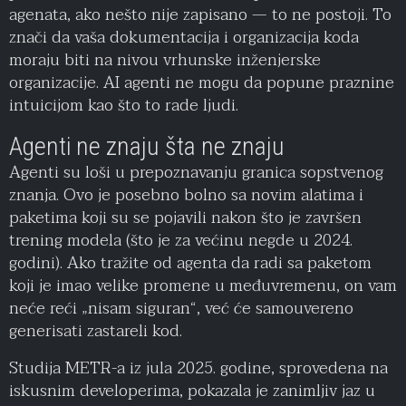
agenata, ako nešto nije zapisano — to ne postoji. To
znači da vaša dokumentacija i organizacija koda
moraju biti na nivou vrhunske inženjerske
organizacije. AI agenti ne mogu da popune praznine
intuicijom kao što to rade ljudi.
Agenti ne znaju šta ne znaju
Agenti su loši u prepoznavanju granica sopstvenog
znanja. Ovo je posebno bolno sa novim alatima i
paketima koji su se pojavili nakon što je završen
trening modela (što je za većinu negde u 2024.
godini). Ako tražite od agenta da radi sa paketom
koji je imao velike promene u međuvremenu, on vam
neće reći „nisam siguran“, već će samouvereno
generisati zastareli kod.
Studija METR-a iz jula 2025. godine, sprovedena na
iskusnim developerima, pokazala je zanimljiv jaz u