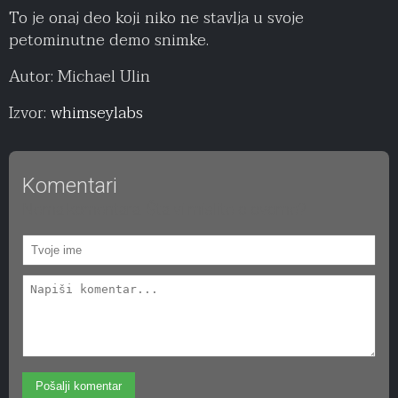
To je onaj deo koji niko ne stavlja u svoje
petominutne demo snimke.
Autor: Michael Ulin
Izvor:
whimseylabs
Komentari
Nema komentara. Šta vi mislite o ovome?
Pošalji komentar