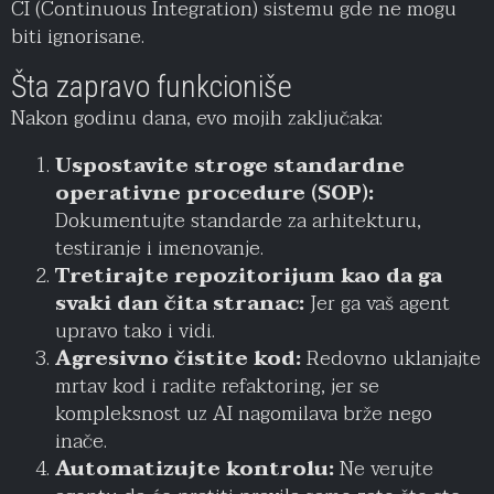
CI (Continuous Integration) sistemu gde ne mogu
biti ignorisane.
Šta zapravo funkcioniše
Nakon godinu dana, evo mojih zaključaka:
Uspostavite stroge standardne
operativne procedure (SOP):
Dokumentujte standarde za arhitekturu,
testiranje i imenovanje.
Tretirajte repozitorijum kao da ga
svaki dan čita stranac:
Jer ga vaš agent
upravo tako i vidi.
Agresivno čistite kod:
Redovno uklanjajte
mrtav kod i radite refaktoring, jer se
kompleksnost uz AI nagomilava brže nego
inače.
Automatizujte kontrolu:
Ne verujte