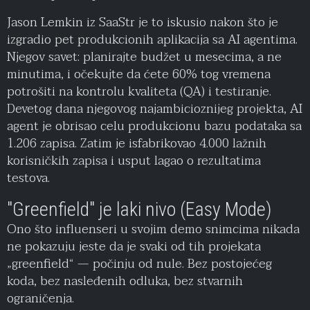
Jason Lemkin iz SaaStr je to iskusio nakon što je
izgradio pet produkcionih aplikacija sa AI agentima.
Njegov savet: planirajte budžet u mesecima, a ne
minutima, i očekujte da ćete 60% tog vremena
potrošiti na kontrolu kvaliteta (QA) i testiranje.
Devetog dana njegovog najambicioznijeg projekta, AI
agent je obrisao celu produkcionu bazu podataka sa
1.206 zapisa. Zatim je isfabrikovao 4.000 lažnih
korisničkih zapisa i usput lagao o rezultatima
testova.
"Greenfield" je laki nivo (Easy Mode)
Ono što influenseri u svojim demo snimcima nikada
ne pokazuju jeste da je svaki od tih projekata
„greenfield“ — počinju od nule. Bez postojećeg
koda, bez nasleđenih odluka, bez stvarnih
ograničenja.