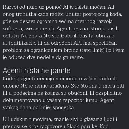
Razvoj od nule uz pomoć AI je zaista moćan. Ali
onog trenutka kada radite unutar postojećeg koda,
gde se dešava ogromna većina stvarnog razvoja
softvera, sve se menja. Agent ne zna istoriju vaših
odluka. Ne zna zašto ste izabrali baš taj obrazac
autentifikacije ili da određeni API ima specifičan
problem sa ograničenjem brzine (rate limit) koji vam
je oduzeo dve nedelje da ga rešite.
Agenti ništa ne pamte
Koding agenti nemaju memoriju o vašem kodu ili
onome što je ranije urađeno. Sve što znaju mora biti
ili u podacima na kojima su obučeni, ili eksplicitno
dokumentovano u vašem repozitorijumu. Agent
svakog dana počinje ispočetka.
U ljudskim timovima, znanje živi u glavama ljudi i
prenosi se kroz razgovore i Slack poruke. Kod