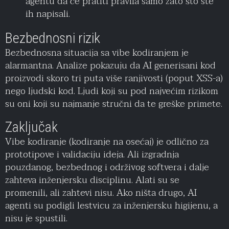
agentu da će pratiti pravila samo zato što ste
ih napisali.
Bezbednosni rizik
Bezbednosna situacija sa vibe kodiranjem je
alarmantna. Analize pokazuju da AI generisani kod
proizvodi skoro tri puta više ranjivosti (poput XSS-a)
nego ljudski kod. Ljudi koji su pod najvećim rizikom
su oni koji su najmanje stručni da te greške primete.
Zaključak
Vibe kodiranje (kodiranje na osećaj) je odlično za
prototipove i validaciju ideja. Ali izgradnja
pouzdanog, bezbednog i održivog softvera i dalje
zahteva inženjersku disciplinu. Alati su se
promenili, ali zahtevi nisu. Ako ništa drugo, AI
agenti su podigli lestvicu za inženjersku higijenu, a
nisu je spustili.