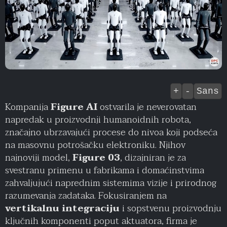
+
-
Sans
Kompanija
Figure AI
ostvarila je neverovatan
napredak u proizvodnji humanoidnih robota,
značajno ubrzavajući procese do nivoa koji podseća
na masovnu potrošačku elektroniku. Njihov
najnoviji model,
Figure 03
, dizajniran je za
svestranu primenu u fabrikama i domaćinstvima
zahvaljujući naprednim sistemima vizije i prirodnog
razumevanja zadataka. Fokusiranjem na
vertikalnu integraciju
i sopstvenu proizvodnju
ključnih komponenti poput aktuatora, firma je