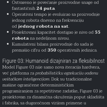
Ostvareno je povećanje proizvodne snage od
fantastičnih
24 puta
.
Operativni tempo je evoluirao sa proizvodnje
jednog robota dnevno na frekvenciju
od
jednog robota na sat
.
Projektovani kapacitet dostigao je nivo od
55
robota
na nedeljnom nivou.
Kumulativni bilans proizvodnje do sada je
premašio cifru od
350
operativnih jedinica.
Figure 03: Humanoid dizajniran za fleksibilnost
Model Figure 03 nije samo nova iteracija hardvera,
već platforma za
probabilističku egzekuciju vođenu
veštačkom inteligencijom
. Dok su tradicionalne
mašine ograničene determinističkim
programiranjem za repetitivne zadatke, Figure 03 je
projektovan za dinamična okruženja poput skladišta
i fabrika, sa dugoročnom vizijom primene u