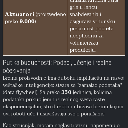
uklanja kritična uska
grla u lancu
Aktuatori
(proizvedeno
snabdevanja i
preko
9.000
)
osigurava vrhunsku
preciznost pokreta
neophodnu za
volumensku
produkciju.
Put ka budućnosti: Podaci, učenje i realna
očekivanja
Brzina proizvodnje ima duboku implikaciju na razvoj
veštačke inteligencije: stvara se "zamajac podataka"
(data flywheel). Sa preko
350
jedinica, količina
podataka prikupljenih iz realnog sveta raste
eksponencijalno, što direktno ubrzava brzinu kojom
ovi roboti uče i usavršavaju svoje ponašanje.
Kao stručnjak, moram naglasiti važnu napomenu o