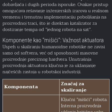
dobavljača i dugih perioda isporuke. Ovakav pristup
omogućava rešavanje inženjerskih izazova u realnom
vremenu i trenutnu implementaciju poboljšanja na
proizvodnoj traci, što je direktan katalizator za
dostizanje tempa od "jednog robota na sat".
Komponente kao "mišići": Važnost aktuatora
Uspeh u skaliranju humanoidne robotike ne zavisi
samo od softvera, već od sposobnosti masovne
proizvodnje preciznog hardvera. Unutrašnja
proizvodnja aktuatora ključna je za uklanjanje
najčešćih zastoja u robotskoj industriji.
Značaj za
Komponenta
skaliranje
Ključni "mišići" robota.
Interna proizvodnja