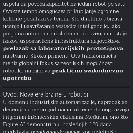
uspela da poveća kapacitet na jedan robot po satu.
Ovakav tempo omogućava prikupljanje ogromne
količine podataka sa terena, što direktno ubrzava
učenje i usavršavanje veštačke inteligencije. Iako
potpuna autonomija u složenim okruženjima ostaje
izazov, uspostavljena infrastruktura nagoveštava
prelazak sa laboratorijskih prototipova
na stvarnu, široku primenu. Ova transformacija
menja globalni fokus sa teorijskih mogućnosti
robotike na njihovu
praktičnu svakodnevnu
upotrebu
.
Uvod: Nova era brzine u robotici
U domenu industrijske automatizacije, napredak se
decenijama merio godinama inkrementalnog razvoja
i rigidnim inženjerskim ciklusima. Međutim, ono što
Figure AI demonstrira u poslednjih 120 dana
predstavlja
paradigmatski pomak
koji redefiniše