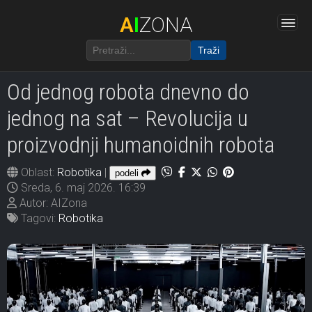
A
I
ZONA
Traži
Od jednog robota dnevno do
jednog na sat – Revolucija u
proizvodnji humanoidnih robota
Oblast:
Robotika
|
podeli
Sreda, 6. maj 2026. 16:39
Autor: AIZona
Tagovi:
Robotika