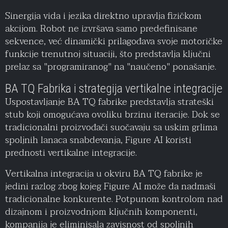
Sinergija vida i jezika direktno upravlja fizičkom
akcijom. Robot ne izvršava samo predefinisane
sekvence, već dinamički prilagođava svoje motoričke
funkcije trenutnoj situaciji, što predstavlja ključni
prelaz sa "programiranog" na "naučeno" ponašanje.
BA TQ Fabrika i strategija vertikalne integracije
Uspostavljanje BA TQ fabrike predstavlja strateški
stub koji omogućava ovoliku brzinu iteracije. Dok se
tradicionalni proizvođači suočavaju sa uskim grlima
spoljnih lanaca snabdevanja, Figure AI koristi
prednosti vertikalne integracije.
Vertikalna integracija u okviru BA TQ fabrike je
jedini razlog zbog kojeg Figure AI može da nadmaši
tradicionalne konkurente. Potpunom kontrolom nad
dizajnom i proizvodnjom ključnih komponenti,
kompanija je eliminisala zavisnost od spoljnih