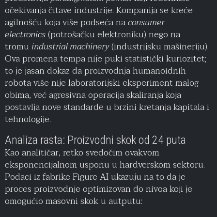
očekivanja čitave industrije. Kompanija se kreće
agilnošću koja više podseća na
consumer
electronics
(potrošačku elektroniku) nego na
tromu
industrial machinery
(industrijsku mašineriju).
Ova promena tempa nije puki statistički kuriozitet;
to je jasan dokaz da proizvodnja humanoidnih
robota više nije laboratorijski eksperiment malog
obima, već agresivna operacija skaliranja koja
postavlja nove standarde u brzini kretanja kapitala i
tehnologije.
Analiza rasta: Proizvodni skok od 24 puta
Kao analitičar, retko svedočim ovakvom
eksponencijalnom usponu u hardverskom sektoru.
Podaci iz fabrike Figure AI ukazuju na to da je
proces proizvodnje optimizovan do nivoa koji je
omogućio masovni skok u autputu: