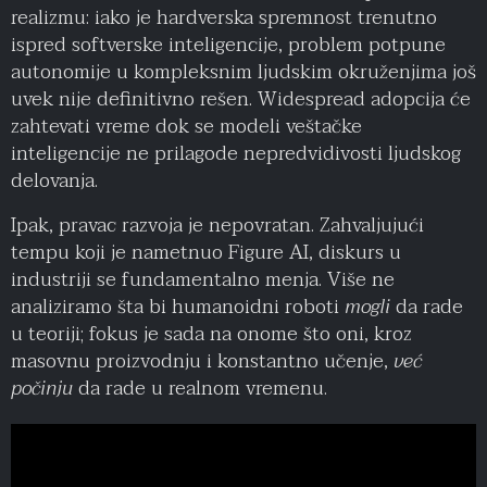
realizmu: iako je hardverska spremnost trenutno
ispred softverske inteligencije, problem potpune
autonomije u kompleksnim ljudskim okruženjima još
uvek nije definitivno rešen. Widespread adopcija će
zahtevati vreme dok se modeli veštačke
inteligencije ne prilagode nepredvidivosti ljudskog
delovanja.
Ipak, pravac razvoja je nepovratan. Zahvaljujući
tempu koji je nametnuo Figure AI, diskurs u
industriji se fundamentalno menja. Više ne
analiziramo šta bi humanoidni roboti
mogli
da rade
u teoriji; fokus je sada na onome što oni, kroz
masovnu proizvodnju i konstantno učenje,
već
počinju
da rade u realnom vremenu.