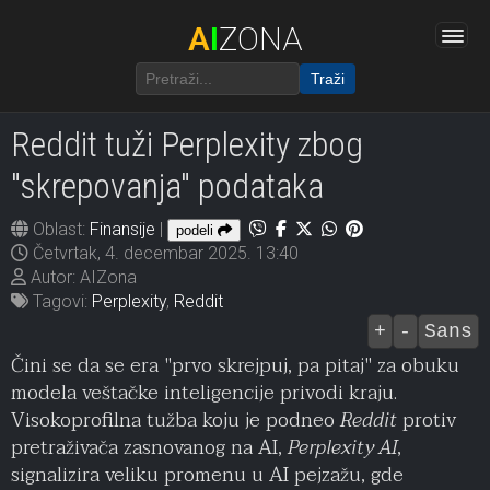
A
I
ZONA
Traži
Reddit tuži Perplexity zbog
"skrepovanja" podataka
Oblast:
Finansije
|
podeli
Četvrtak, 4. decembar 2025. 13:40
Autor: AIZona
Tagovi:
Perplexity
,
Reddit
+
-
Sans
Čini se da se era "prvo skrejpuj, pa pitaj" za obuku
modela veštačke inteligencije privodi kraju.
Visokoprofilna tužba koju je podneo
Reddit
protiv
pretraživača zasnovanog na AI,
Perplexity AI
,
signalizira veliku promenu u AI pejzažu, gde