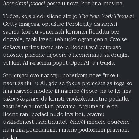
licencirani podaci
postaju nova, kritična imovina.
Tužba, koja sledi slične akcije
The New York Timesa
i
Getty Imagesa, optužuje Perplexity da koristi
sadržaj koji su generisali korisnici Reddita bez
dozvole, zaobilazeći tehnička ograničenja. Ovo se
dešava uprkos tome što je Reddit već potpisao
unosne, plaćene ugovore o licenciranju sa drugim
velikim AI igračima poput OpenAI-ja i Gugla.
Stručnjaci ovo nazivaju početkom nove "trke u
naoružanju" u AI, gde se fokus premešta sa toga ko
ima najveće modele ili najbrže čipove, na to ko ima
zakonsko pravo
da koristi visokokvalitetne podatke
zaštićene autorskim pravima. Argument je da
licencirani podaci nude kvalitet, pravnu
usklađenost i kontinuitet, čineći modele obučene
na njima pouzdanijim i manje podložnim pravnom
riziku.