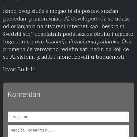
Ishod ovog slučaja mogao bi da postavi snažan
presedan, primoravajući AI developere da se udalje
od oslanjanja na otvoreni internet kao "beskrajni
švedski sto" besplatnih podataka za obuku i umesto
toga uđu u novu
konomiju licenciranja podataka
. Ova
promena će verovatno redefinisati način na koji će
se AI sistemi graditi i monetizovati u budućnosti.
Izvor: Built In
Komentari
Nema komentara. Šta vi mislite o ovome?