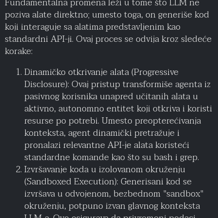
Fundamentalna promena leži u tome što LLM ne
poziva alate direktno; umesto toga, on generiše kod
koji interaguje sa alatima predstavljenim kao
standardni API-ji. Ovaj proces se odvija kroz sledeće
korake:
Dinamičko otkrivanje alata (Progressive
Disclosure): Ovaj pristup transformiše agenta iz
pasivnog korisnika unapred učitanih alata u
aktivno, autonomno entitet koji otkriva i koristi
resurse po potrebi. Umesto preopterećivanja
konteksta, agent dinamički pretražuje i
pronalazi relevantne API-je alata koristeći
standardne komande kao što su bash i grep.
Izvršavanje koda u izolovanom okruženju
(Sandboxed Execution): Generisani kod se
izvršava u odvojenom, bezbednom "sandbox"
okruženju, potpuno izvan glavnog konteksta