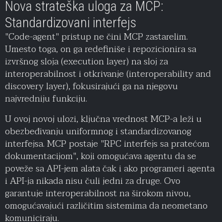
Nova strateška uloga za MCP:
Standardizovani interfejs
"Code-agent" pristup ne čini MCP zastarelim.
Umesto toga, on ga redefiniše i repozicionira sa
izvršnog sloja (execution layer) na sloj za
interoperabilnost i otkrivanje (interoperability and
discovery layer), fokusirajući ga na njegovu
najvredniju funkciju.
U ovoj novoj ulozi, ključna vrednost MCP-a leži u
obezbeđivanju uniformnog i standardizovanog
interfejsa. MCP postaje "RPC interfejs sa pratećom
dokumentacijom", koji omogućava agentu da se
poveže sa API-jem alata čak i ako programeri agenta
i API-ja nikada nisu čuli jedni za druge. Ovo
garantuje interoperabilnost na širokom nivou,
omogućavajući različitim sistemima da neometano
komuniciraju.