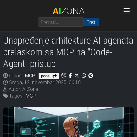
A
I
ZONA
Traži
Unapređenje arhitekture AI agenata
prelaskom sa MCP na "Code-
Agent" pristup
Oblast:
MCP
|
podeli
Sreda, 12. novembar 2025. 06:18
Autor: AIZona
Tagovi:
MCP