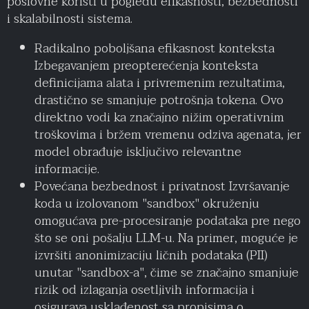
poslovne koristi u pogledu efikasnosti, bezbednosti
i skalabilnosti sistema.
Radikalno poboljšana efikasnost konteksta
Izbegavanjem preopterećenja konteksta
definicijama alata i privremenim rezultatima,
drastično se smanjuje potrošnja tokena. Ovo
direktno vodi ka značajno nižim operativnim
troškovima i bržem vremenu odziva agenata, jer
model obrađuje isključivo relevantne
informacije.
Povećana bezbednost i privatnost Izvršavanje
koda u izolovanom "sandbox" okruženju
omogućava pre-procesiranje podataka pre nego
što se oni pošalju LLM-u. Na primer, moguće je
izvršiti anonimizaciju ličnih podataka (PII)
unutar "sandbox-a", čime se značajno smanjuje
rizik od izlaganja osetljivih informacija i
osigurava usklađenost sa propisima o