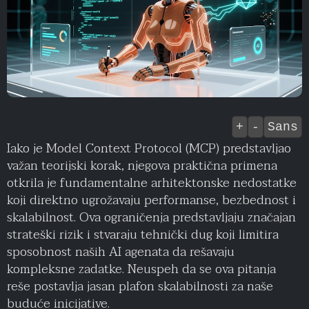
+
-
Sans
Iako je Model Context Protocol (MCP) predstavljao
važan teorijski korak, njegova praktična primena
otkrila je fundamentalne arhitektonske nedostatke
koji direktno ugrožavaju performanse, bezbednost i
skalabilnost. Ova ograničenja predstavljaju značajan
strateški rizik i stvaraju tehnički dug koji limitira
sposobnost naših AI agenata da rešavaju
kompleksne zadatke. Neuspeh da se ova pitanja
reše postavlja jasan plafon skalabilnosti za naše
buduće inicijative.