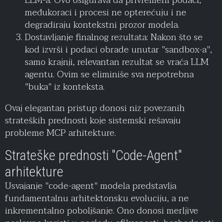
LLM-a. Ovo osigurava da privremeni podaci,
međukoraci i procesi ne opterećuju i ne
degradiraju kontekstni prozor modela.
Dostavljanje finalnog rezultata: Nakon što se
kod izvrši i podaci obrade unutar "sandbox-a",
samo krajnji, relevantan rezultat se vraća LLM
agentu. Ovim se eliminiše sva nepotrebna
"buka" iz konteksta.
Ovaj elegantan pristup donosi niz povezanih
strateških prednosti koje sistemski rešavaju
probleme MCP arhitekture.
Strateške prednosti "Code-Agent"
arhitekture
Usvajanje "code-agent" modela predstavlja
fundamentalnu arhitektonsku evoluciju, a ne
inkrementalno poboljšanje. Ono donosi merljive