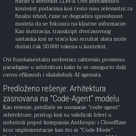
nazad u kontekst LLM-a. Ovo kontaminira
kontekst podacima koji često nisu relevantni za
finalni ishod, čime se degradira sposobnost
modela da se fokusira na ključne informacije.
Kao ilustracija, transkript dvočasovnog
sastanka koji se vraća kao rezultat alata može
dodati čak 50.000 tokena u kontekst.
Ovi fundamentalni nedostaci zahtevaju promenu
paradigme u arhitekturi kako bi se omogućio dalji
razvoj efikasnih i skalabilnih AI agenata.
Predloženo rešenje: Arhitektura
zasnovana na "Code-Agent" modelu
Kao rešenje, predlaže se usvajanje "code-agent"
arhitekture, pristup koji su validirali lideri u
industriji poput kompanija Anthropic i Cloudflare
kroz implementacije kao što je "Code Mode".