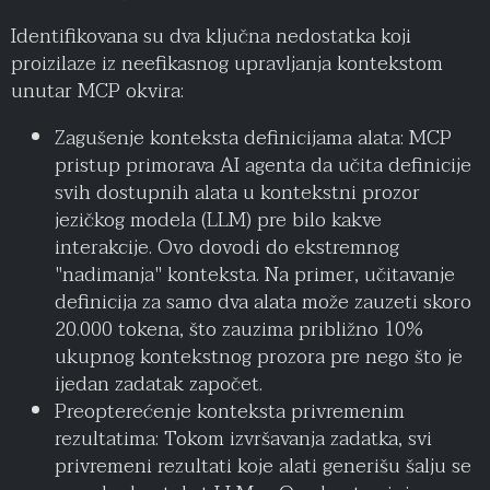
Identifikovana su dva ključna nedostatka koji
proizilaze iz neefikasnog upravljanja kontekstom
unutar MCP okvira:
Zagušenje konteksta definicijama alata: MCP
pristup primorava AI agenta da učita definicije
svih dostupnih alata u kontekstni prozor
jezičkog modela (LLM) pre bilo kakve
interakcije. Ovo dovodi do ekstremnog
"nadimanja" konteksta. Na primer, učitavanje
definicija za samo dva alata može zauzeti skoro
20.000 tokena, što zauzima približno 10%
ukupnog kontekstnog prozora pre nego što je
ijedan zadatak započet.
Preopterećenje konteksta privremenim
rezultatima: Tokom izvršavanja zadatka, svi
privremeni rezultati koje alati generišu šalju se