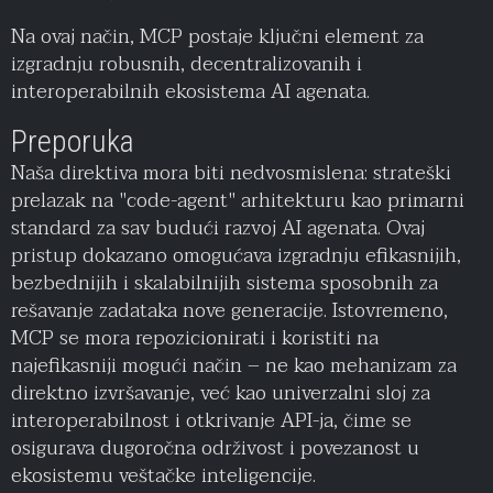
Na ovaj način, MCP postaje ključni element za
izgradnju robusnih, decentralizovanih i
interoperabilnih ekosistema AI agenata.
Preporuka
Naša direktiva mora biti nedvosmislena: strateški
prelazak na "code-agent" arhitekturu kao primarni
standard za sav budući razvoj AI agenata. Ovaj
pristup dokazano omogućava izgradnju efikasnijih,
bezbednijih i skalabilnijih sistema sposobnih za
rešavanje zadataka nove generacije. Istovremeno,
MCP se mora repozicionirati i koristiti na
najefikasniji mogući način – ne kao mehanizam za
direktno izvršavanje, već kao univerzalni sloj za
interoperabilnost i otkrivanje API-ja, čime se
osigurava dugoročna održivost i povezanost u
ekosistemu veštačke inteligencije.