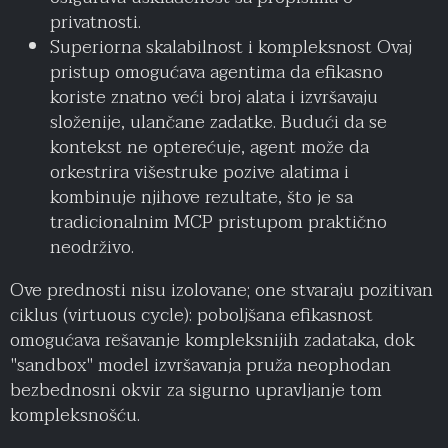
privatnosti.
Superiorna skalabilnost i kompleksnost Ovaj
pristup omogućava agentima da efikasno
koriste znatno veći broj alata i izvršavaju
složenije, ulančane zadatke. Budući da se
kontekst ne opterećuje, agent može da
orkestrira višestruke pozive alatima i
kombinuje njihove rezultate, što je sa
tradicionalnim MCP pristupom praktično
neodrživo.
Ove prednosti nisu izolovane; one stvaraju pozitivan
ciklus (virtuous cycle): poboljšana efikasnost
omogućava rešavanje kompleksnijih zadataka, dok
"sandbox" model izvršavanja pruža neophodan
bezbednosni okvir za sigurno upravljanje tom
kompleksnošću.