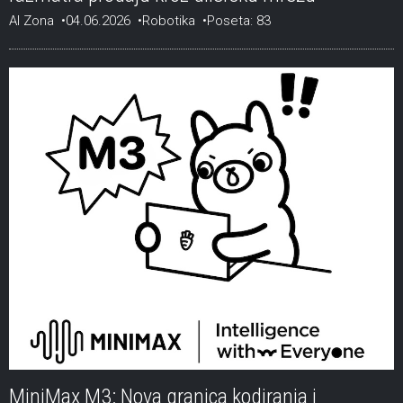
AI Zona
04.06.2026
Robotika
Poseta: 83
MiniMax M3: Nova granica kodiranja i