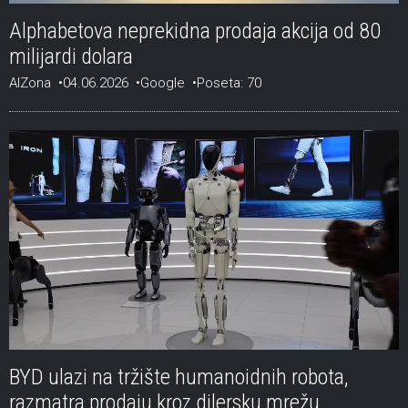
Alphabetova neprekidna prodaja akcija od 80
milijardi dolara
AIZona
04.06.2026
Google
Poseta: 70
BYD ulazi na tržište humanoidnih robota,
razmatra prodaju kroz dilersku mrežu