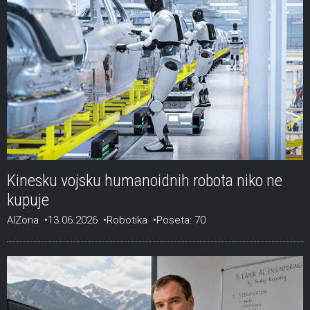
Kinesku vojsku humanoidnih robota niko ne
kupuje
AIZona
13.06.2026
Robotika
Poseta: 70