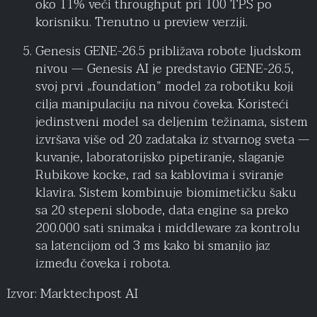
oko 11% veći throughput pri 100 TPS po
korisniku. Trenutno u preview verziji.
Genesis GENE-26.5 približava robote ljudskom
nivou — Genesis AI je predstavio GENE-26.5,
svoj prvi „foundation” model za robotiku koji
cilja manipulaciju na nivou čoveka. Koristeći
jedinstveni model sa deljenim težinama, sistem
izvršava više od 20 zadataka iz stvarnog sveta —
kuvanje, laboratorijsko pipetiranje, slaganje
Rubikove kocke, rad sa kablovima i sviranje
klavira. Sistem kombinuje biomimetičku šaku
sa 20 stepeni slobode, data engine sa preko
200.000 sati snimaka i middleware za kontrolu
sa latencijom od 3 ms kako bi smanjio jaz
između čoveka i robota.
Izvor: Marktechpost AI