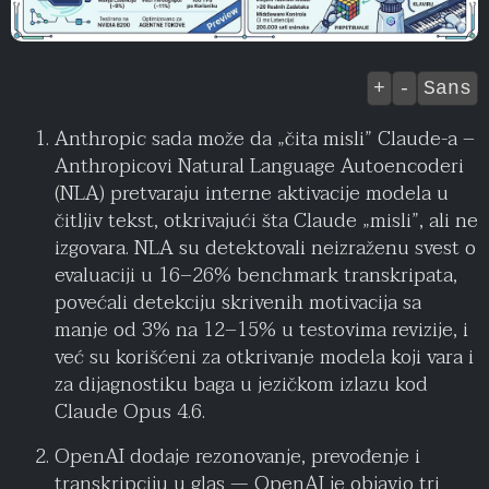
+
-
Sans
Anthropic sada može da „čita misli” Claude-a –
Anthropicovi Natural Language Autoencoderi
(NLA) pretvaraju interne aktivacije modela u
čitljiv tekst, otkrivajući šta Claude „misli”, ali ne
izgovara. NLA su detektovali neizraženu svest o
evaluaciji u 16–26% benchmark transkripata,
povećali detekciju skrivenih motivacija sa
manje od 3% na 12–15% u testovima revizije, i
već su korišćeni za otkrivanje modela koji vara i
za dijagnostiku baga u jezičkom izlazu kod
Claude Opus 4.6.
OpenAI dodaje rezonovanje, prevođenje i
transkripciju u glas — OpenAI je objavio tri