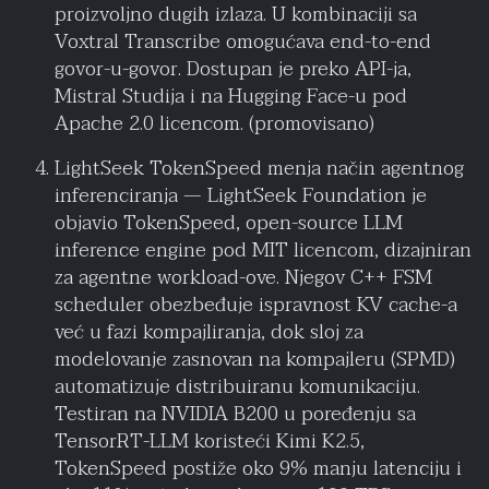
proizvoljno dugih izlaza. U kombinaciji sa
Voxtral Transcribe omogućava end-to-end
govor-u-govor. Dostupan je preko API-ja,
Mistral Studija i na Hugging Face-u pod
Apache 2.0 licencom. (promovisano)
LightSeek TokenSpeed menja način agentnog
inferenciranja — LightSeek Foundation je
objavio TokenSpeed, open-source LLM
inference engine pod MIT licencom, dizajniran
za agentne workload-ove. Njegov C++ FSM
scheduler obezbeđuje ispravnost KV cache-a
već u fazi kompajliranja, dok sloj za
modelovanje zasnovan na kompajleru (SPMD)
automatizuje distribuiranu komunikaciju.
Testiran na NVIDIA B200 u poređenju sa
TensorRT-LLM koristeći Kimi K2.5,
TokenSpeed postiže oko 9% manju latenciju i