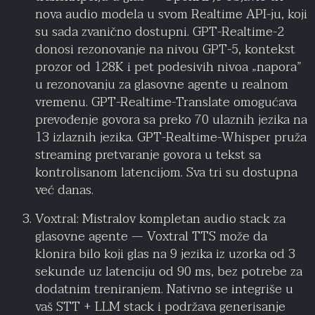
nova audio modela u svom Realtime API-ju, koji
su sada zvanično dostupni. GPT-Realtime-2
donosi rezonovanje na nivou GPT-5, kontekst
prozor od 128K i pet podesivih nivoa „napora”
u rezonovanju za glasovne agente u realnom
vremenu. GPT-Realtime-Translate omogućava
prevođenje govora sa preko 70 ulaznih jezika na
13 izlaznih jezika. GPT-Realtime-Whisper pruža
streaming pretvaranje govora u tekst sa
kontrolisanom latencijom. Sva tri su dostupna
već danas.
Voxtral: Mistralov kompletan audio stack za
glasovne agente — Voxtral TTS može da
klonira bilo koji glas na 9 jezika iz uzorka od 3
sekunde uz latenciju od 90 ms, bez potrebe za
dodatnim treniranjem. Nativno se integriše u
vaš STT + LLM stack i podržava generisanje