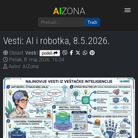
A
I
ZONA
Traži
Vesti: AI i robotka, 8.5.2026.
Oblast:
Vesti
|
podeli
Petak, 8. maj 2026. 16:34
Autor: AIZona