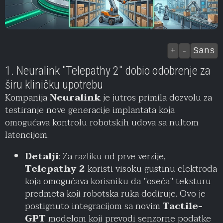
+
-
Sans
1. Neuralink "Telepathy 2" dobio odobrenje za
širu kliničku upotrebu
Kompanija
Neuralink
je jutros primila dozvolu za
testiranje nove generacije implantata koja
omogućava kontrolu robotskih udova sa nultom
latencijom.
Detalji
: Za razliku od prve verzije,
Telepathy 2
koristi visoku gustinu elektroda
koja omogućava korisniku da "oseća" teksturu
predmeta koji robotska ruka dodiruje. Ovo je
postignuto integracijom sa novim
Tactile-
GPT
modelom koji prevodi senzorne podatke