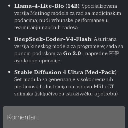
Llama-4-Lite-Bio (14B)
: Specijalizovana
verzija Metinog modela za rad sa medicinskim
podacima; nudi vrhunske performanse u
rezimiranju naučnih radova.
DeepSeek-Coder-V4-Flash
: Ažurirana
verzija kineskog modela za programere; sada sa
punom podrškom za
Go 2.0
i napredne PHP
asinkrone operacije.
Stable Diffusion 4 Ultra (Med-Pack)
:
Set modula za generisanje visokopreciznih
medicinskih ilustracija na osnovu MRI i CT
snimaka (isključivo za istraživačku upotrebu).
Komentari
Nema komentara. Šta vi mislite o ovome?