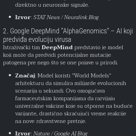
direktno u neuronske signale.
Izvor
:
STAT News / Neuralink Blog
2. Google DeepMind "AlphaGenomics" – AI koji
predviđa evoluciju virusa
Istraživački tim
DeepMind
predstavio je model
koji može da predvidi potencijalne mutacije
patogena pre nego što se one pojave u prirodi.
Značaj
: Model koristi "World Models"
arhitekturu da simulira milijarde evolucionih
scenarija u sekundi. Ovo omogućava
farmaceutskim kompanijama da razvijaju
univerzalne vakcine koje su otporne na buduće
varijante, drastično skraćujući vreme reakcije
na nove zdravstvene pretnje.
Izvor
:
Nature / Google AI Blog