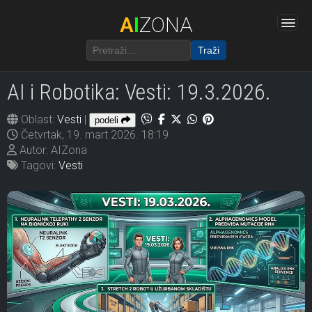
A
I
ZONA
Traži
AI i Robotika: Vesti: 19.3.2026.
Oblast:
Vesti
|
podeli
Četvrtak, 19. mart 2026. 18:19
Autor: AIZona
Tagovi:
Vesti