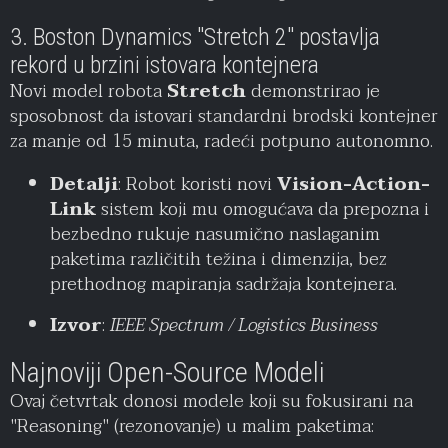
3. Boston Dynamics "Stretch 2" postavlja
rekord u brzini istovara kontejnera
Novi model robota
Stretch
demonstrirao je
sposobnost da istovari standardni brodski kontejner
za manje od 15 minuta, radeći potpuno autonomno.
Detalji
: Robot koristi novi
Vision-Action-
Link
sistem koji mu omogućava da prepozna i
bezbedno rukuje nasumično naslaganim
paketima različitih težina i dimenzija, bez
prethodnog mapiranja sadržaja kontejnera.
Izvor
:
IEEE Spectrum / Logistics Business
Najnoviji Open-Source Modeli
Ovaj četvrtak donosi modele koji su fokusirani na
"Reasoning" (rezonovanje) u malim paketima: