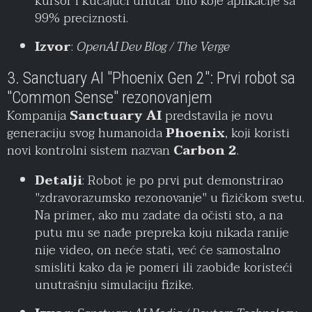
kursor i kucajući unutar bilo koje aplikacije sa
99% preciznosti.
Izvor
:
OpenAI Dev Blog / The Verge
3. Sanctuary AI "Phoenix Gen 2": Prvi robot sa
"Common Sense" rezonovanjem
Kompanija
Sanctuary AI
predstavila je novu
generaciju svog humanoida
Phoenix
, koji koristi
novi kontrolni sistem nazvan
Carbon 2
.
Detalji
: Robot je po prvi put demonstrirao
"zdravorazumsko rezonovanje" u fizičkom svetu.
Na primer, ako mu zadate da očisti sto, a na
putu mu se nađe prepreka koju nikada ranije
nije video, on neće stati, već će samostalno
smisliti kako da je pomeri ili zaobiđe koristeći
unutrašnju simulaciju fizike.