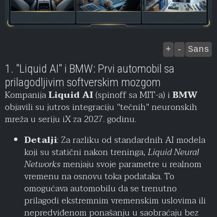
+
-
Sans
1. "Liquid AI" i BMW: Prvi automobil sa
prilagodljivim softverskim mozgom
Kompanija
Liquid AI
(spinoff sa MIT-a) i
BMW
objavili su jutros integraciju "tečnih" neuronskih
mreža u seriju iX za 2027. godinu.
Detalji
: Za razliku od standardnih AI modela
koji su statični nakon treninga,
Liquid Neural
Networks
menjaju svoje parametre u realnom
vremenu na osnovu toka podataka. To
omogućava automobilu da se trenutno
prilagodi ekstremnim vremenskim uslovima ili
nepredviđenom ponašanju u saobraćaju bez