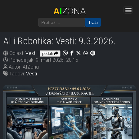
A
I
ZONA
Traži
AI i Robotika: Vesti: 9.3.2026.
Oblast:
Vesti
|
podeli
Ponedeljak, 9. mart 2026. 20:15
Autor: AIZona
Tagovi:
Vesti