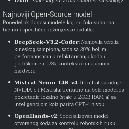
Izvor
:
Sanctuary AI Media / Reuters Technology
Najnoviji Open-Source modeli
Ponedeljak donosi modele koji su fokusirani na
brzinu i specifične inženjerske zadatke:
DeepSeek-V3.2-Coder
: Najnovija verzija
kineskog šampiona, sada sa 20% boljim
performansama u refaktorisanju koda i
podrškom za 128k konteksta na kućnom
hardveru.
Mistral-Nemo-14B-v4
: Rezultat saradnje
NVIDIA-e i Mistrala; trenutno najbolji model za
pokretanje lokalno (staje u 24GB RAM-a) sa
inteligencijom koja parira GPT-4 nivou.
OpenHands-v2
: Specijalizovan model
otvorenog koda za kontrolu robotskih ruku,