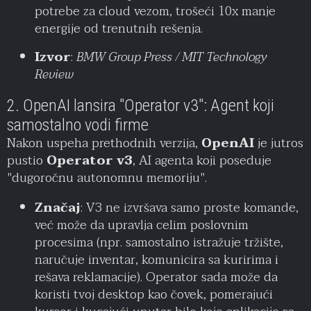
potrebe za cloud vezom, trošeći 10x manje
energije od trenutnih rešenja.
Izvor
:
BMW Group Press / MIT Technology
Review
2. OpenAI lansira "Operator v3": Agent koji
samostalno vodi firme
Nakon uspeha prethodnih verzija,
OpenAI
je jutros
pustio
Operator v3
, AI agenta koji poseduje
"dugoročnu autonomnu memoriju".
Značaj
: V3 ne izvršava samo proste komande,
već može da upravlja celim poslovnim
procesima (npr. samostalno istražuje tržište,
naručuje inventar, komunicira sa kuririma i
rešava reklamacije). Operator sada može da
koristi tvoj desktop kao čovek, pomerajući