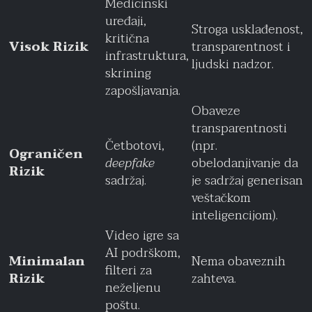
Medicinski
uređaji,
Stroga usklađenost,
kritična
Visok Rizik
transparentnost i
infrastruktura,
ljudski nadzor.
skrining
zapošljavanja.
Obaveze
transparentnosti
Četbotovi,
(npr.
Ograničen
deepfake
obelodanjivanje da
Rizik
sadržaj.
je sadržaj generisan
veštačkom
inteligencijom).
Video igre sa
AI podrškom,
Minimalan
Nema obaveznih
filteri za
Rizik
zahteva.
neželjenu
poštu.