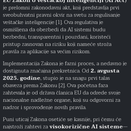
EU Zakon o veštačkoj inteligenciji (AI Act)
je prelomni zakonodavni akt, koji predstavlja prvi
sveobuhvatni pravni okvir na svetu za regulisanje
veštačke inteligencije [1]. Ova regulativa je
osmišljena da obezbedi da AI sistemi budu
bezbedni, transparentni i pouzdani, koristeći
pristup zasnovan na riziku koji nameće stroža
pravila za aplikacije sa većim rizikom.
Implementacija Zakona je fazni proces, a nedavno je
dostignuta značajna prekretnica. Od
2. avgusta
2025. godine
, stupio je na snagu prvi talas
obaveza prema Zakonu [2]. Ova početna faza
zahtevala je od država članica EU da odrede svoje
nacionalne nadležne organe, koji su odgovorni za
nadzor i sprovođenje novih pravila.
Puni uticaj Zakona osetiće se kasnije, pri čemu će
najstroži zahtevi za
visokorizične AI sisteme
—