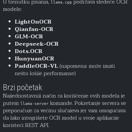
U trenutku pisanja,
podržava sledeće OCR
llama.cpp
modele:
LightOnOCR
Qianfan-OCR
GLM-OCR
Deepseek-OCR
Dots.OCR
HunyuanOCR
PaddleOCR-VL
(napomena: može imati
nešto lošije performanse)
Brzi početak
Najjednostavniji način za korišćenje ovih modela je
putem
komande. Pokretanje servera se
llama-server
preporučuje za većinu slučajeva jer vam omogućava
da lako integrišete OCR model u svoje aplikacije
koristeći REST API.