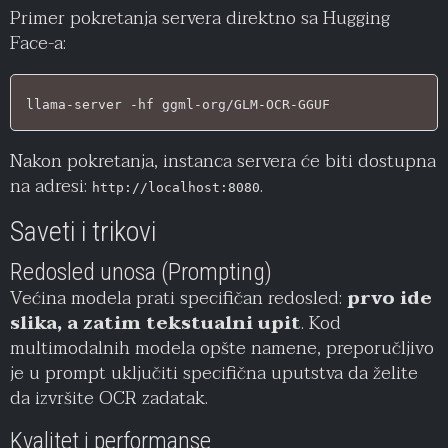
Primer pokretanja servera direktno sa Hugging
Face-a:
llama-server -hf ggml-org/GLM-OCR-GGUF
Nakon pokretanja, instanca servera će biti dostupna
na adresi:
.
http://localhost:8080
Saveti i trikovi
Redosled unosa (Prompting)
Većina modela prati specifičan redosled:
prvo ide
slika, a zatim tekstualni upit
. Kod
multimodalnih modela opšte namene, preporučljivo
je u prompt uključiti specifična uputstva da želite
da izvršite OCR zadatak.
Kvalitet i performanse