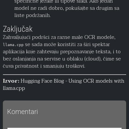
specifične jezike ili tipove slika. Ako jedan
model ne radi dobro, pokušajte sa drugim sa
liste podržanih.
Zaključak
Zahvaljujući podršci za razne male OCR modele,
se sada može koristiti za širi spektar
llama.cpp
aplikacija koje zahtevaju prepoznavanje teksta, i to
bez oslanjanja na servise u oblaku (cloud), čime se
čuva privatnost i smanjuju troškovi.
Izvor:
Hugging Face Blog - Using OCR models with
llama.cpp
Komentari
Nema komentara. Šta vi mislite o ovome?