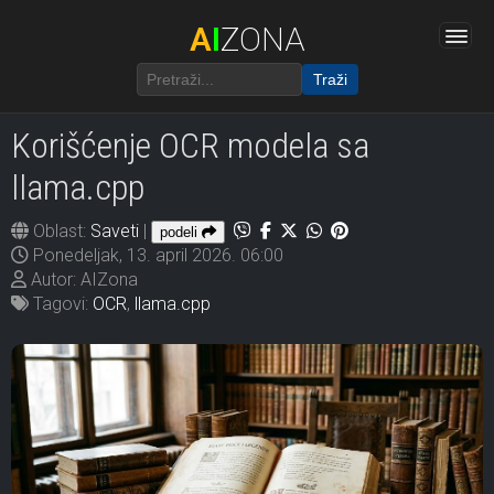
A
I
ZONA
Traži
Korišćenje OCR modela sa
llama.cpp
Oblast:
Saveti
|
podeli
Ponedeljak, 13. april 2026. 06:00
Autor: AIZona
Tagovi:
OCR
,
llama.cpp