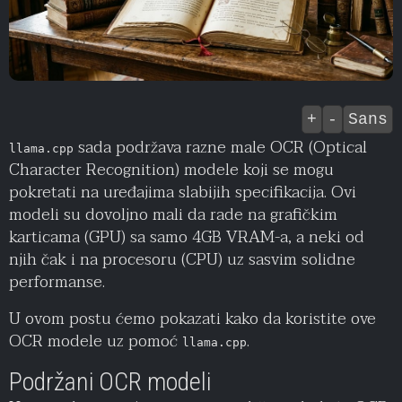
+
-
Sans
sada podržava razne male OCR (Optical
llama.cpp
Character Recognition) modele koji se mogu
pokretati na uređajima slabijih specifikacija. Ovi
modeli su dovoljno mali da rade na grafičkim
karticama (GPU) sa samo 4GB VRAM-a, a neki od
njih čak i na procesoru (CPU) uz sasvim solidne
performanse.
U ovom postu ćemo pokazati kako da koristite ove
OCR modele uz pomoć
.
llama.cpp
Podržani OCR modeli