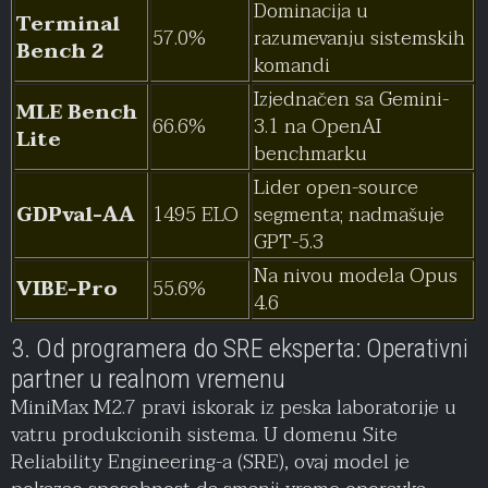
Dominacija u
Terminal
57.0%
razumevanju sistemskih
Bench 2
komandi
Izjednačen sa Gemini-
MLE Bench
66.6%
3.1 na OpenAI
Lite
benchmarku
Lider open-source
GDPval-AA
1495 ELO
segmenta; nadmašuje
GPT-5.3
Na nivou modela Opus
VIBE-Pro
55.6%
4.6
3. Od programera do SRE eksperta: Operativni
partner u realnom vremenu
MiniMax M2.7 pravi iskorak iz peska laboratorije u
vatru produkcionih sistema. U domenu Site
Reliability Engineering-a (SRE), ovaj model je