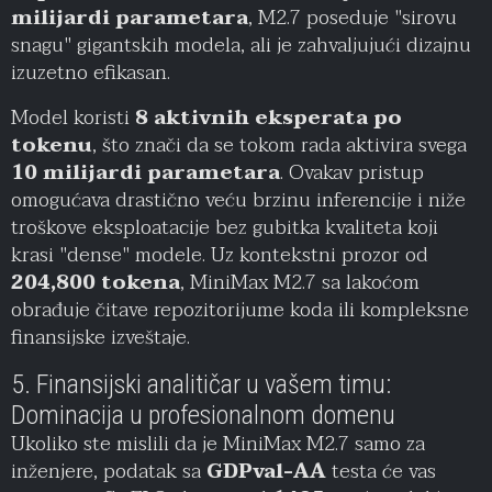
milijardi parametara
, M2.7 poseduje "sirovu
snagu" gigantskih modela, ali je zahvaljujući dizajnu
izuzetno efikasan.
Model koristi
8 aktivnih eksperata po
tokenu
, što znači da se tokom rada aktivira svega
10 milijardi parametara
. Ovakav pristup
omogućava drastično veću brzinu inferencije i niže
troškove eksploatacije bez gubitka kvaliteta koji
krasi "dense" modele. Uz kontekstni prozor od
204,800 tokena
, MiniMax M2.7 sa lakoćom
obrađuje čitave repozitorijume koda ili kompleksne
finansijske izveštaje.
5. Finansijski analitičar u vašem timu:
Dominacija u profesionalnom domenu
Ukoliko ste mislili da je MiniMax M2.7 samo za
inženjere, podatak sa
GDPval-AA
testa će vas