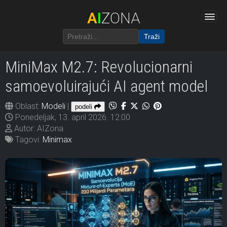
A
I
ZONA
Traži
MiniMax M2.7: Revolucionarni
samoevoluirajući AI agent model
Oblast:
Modeli
|
podeli
Ponedeljak, 13. april 2026. 12:00
Autor: AIZona
Tagovi:
Minimax