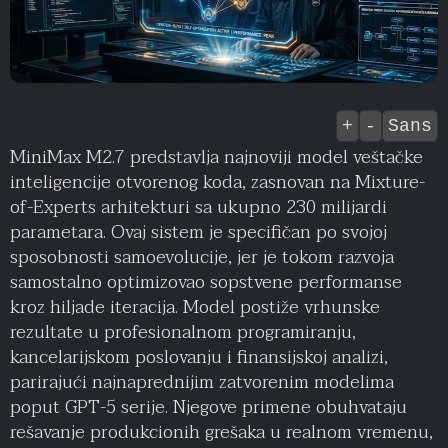
+
-
Sans
MiniMax M2.7 predstavlja najnoviji model veštačke
inteligencije otvorenog koda, zasnovan na Mixture-
of-Experts arhitekturi sa ukupno 230 milijardi
parametara. Ovaj sistem je specifičan po svojoj
sposobnosti samoevolucije, jer je tokom razvoja
samostalno optimizovao sopstvene performanse
kroz hiljade iteracija. Model postiže vrhunske
rezultate u profesionalnom programiranju,
kancelarijskom poslovanju i finansijskoj analizi,
parirajući najnaprednijim zatvorenim modelima
poput GPT-5 serije. Njegove primene obuhvataju
rešavanje produkcionih grešaka u realnom vremenu,