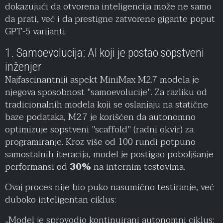
dokazujući da otvorena inteligencija može ne samo
da prati, već i da prestigne zatvorene gigante poput
GPT-5 varijanti.
1. Samoevolucija: AI koji je postao sopstveni
inženjer
Najfascinantniji aspekt MiniMax M2.7 modela je
njegova sposobnost "samoevolucije". Za razliku od
tradicionalnih modela koji se oslanjaju na statične
baze podataka, M2.7 je korišćen da autonomno
optimizuje sopstveni "scaffold" (radni okvir) za
programiranje. Kroz više od 100 rundi potpuno
samostalnih iteracija, model je postigao poboljšanje
performansi od
30%
na internim testovima.
Ovaj proces nije bio puko nasumično testiranje, već
duboko inteligentan ciklus:
„Model je sprovodio kontinuirani autonomni ciklus: