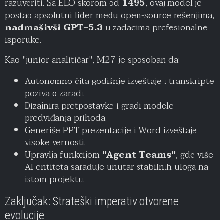
razuveriti. Sa ELO skorom od
1495
, ovaj model je
postao apsolutni lider među open-source rešenjima,
nadmašivši GPT-5.3
u zadacima profesionalne
isporuke.
Kao "junior analitičar", M2.7 je sposoban da:
Autonomno čita godišnje izveštaje i transkripte
poziva o zaradi.
Dizajnira pretpostavke i gradi modele
predviđanja prihoda.
Generiše PPT prezentacije i Word izveštaje
visoke vernosti.
Upravlja funkcijom
"Agent Teams"
, gde više
AI entiteta sarađuje unutar stabilnih uloga na
istom projektu.
Zaključak: Strateški imperativ otvorene
evolucije