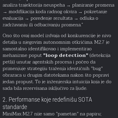
analiza trajektorija neuspeha → planiranje promena
→ modifikacija koda radnog okvira → pokretanje
evaluacija → poređenje rezultata → odluka o
zadržavanju ili odbacivanju promena.”
Ono što ovaj model izdvaja od konkurencije je nivo
detalja u njegovim autonomnim otkrićima. M2.7 je
samostalno identifikovao i implementirao
mehanizme poput
"loop detection"
(detekcija
petlji) unutar agentskih procesa i počeo da
primenjuje strategiju traženja identičnih "bug"
obrazaca u drugim datotekama nakon što popravi
jedan propust. To je inženjerska intuicija koja je do
sada bila rezervisana isključivo za ljude.
2. Performanse koje redefinišu SOTA
standarde
MiniMax M2.7 nije samo "pametan" na papiru;