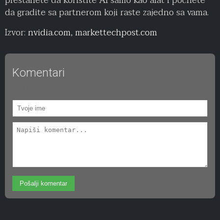
prestanete da koristite AI samo kao alat i počnete
da gradite sa partnerom koji raste zajedno sa vama.
Izvor:
nvidia.com
,
markettechpost.com
Komentari
Nema komentara. Šta vi mislite o ovome?
Pošalji komentar