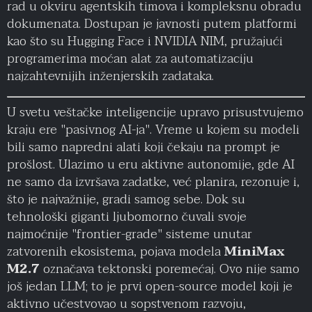
rad u okviru agentskih timova i kompleksnu obradu
dokumenata. Dostupan je javnosti putem platformi
kao što su Hugging Face i NVIDIA NIM, pružajući
programerima moćan alat za automatizaciju
najzahtevnijih inženjerskih zadataka.
U svetu veštačke inteligencije upravo prisustvujemo
kraju ere "pasivnog AI-ja". Vreme u kojem su modeli
bili samo napredni alati koji čekaju na prompt je
prošlost. Ulazimo u eru aktivne autonomije, gde AI
ne samo da izvršava zadatke, već planira, rezonuje i,
što je najvažnije, gradi samog sebe. Dok su
tehnološki giganti ljubomorno čuvali svoje
najmoćnije "frontier-grade" sisteme unutar
zatvorenih ekosistema, pojava modela
MiniMax
M2.7
označava tektonski poremećaj. Ovo nije samo
još jedan LLM; to je prvi open-source model koji je
aktivno učestvovao u sopstvenom razvoju,