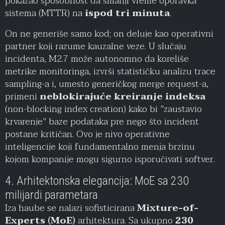
pokazao sposobnost da smanji vreme oporavka
sistema (MTTR) na
ispod tri minuta
.
On ne generiše samo kod; on deluje kao operativni
partner koji razume kauzalne veze. U slučaju
incidenta, M2.7 može autonomno da koreliše
metrike monitoringa, izvrši statističku analizu trace
sampling-a i, umesto generičkog merge request-a,
primeni
neblokirajuće kreiranje indeksa
(non-blocking index creation) kako bi "zaustavio
krvarenje" baze podataka pre nego što incident
postane kritičan. Ovo je nivo operativne
inteligencije koji fundamentalno menja brzinu
kojom kompanije mogu sigurno isporučivati softver.
4. Arhitektonska elegancija: MoE sa 230
milijardi parametara
Iza haube se nalazi sofisticirana
Mixture-of-
Experts (MoE)
arhitektura. Sa ukupno
230