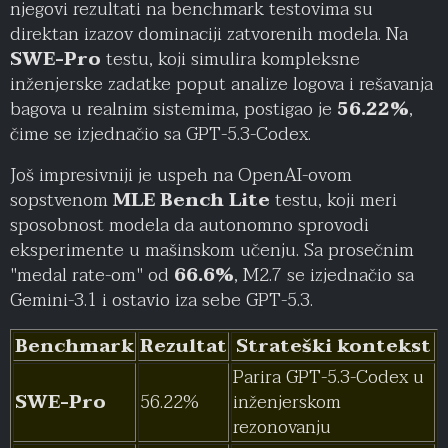
njegovi rezultati na benchmark testovima su
direktan izazov dominaciji zatvorenih modela. Na
SWE-Pro
testu, koji simulira kompleksne
inženjerske zadatke poput analize logova i rešavanja
bagova u realnim sistemima, postigao je
56.22%
,
čime se izjednačio sa GPT-5.3-Codex.
Još impresivniji je uspeh na OpenAI-ovom
sopstvenom
MLE Bench Lite
testu, koji meri
sposobnost modela da autonomno sprovodi
eksperimente u mašinskom učenju. Sa prosečnim
"medal rate-om" od
66.6%
, M2.7 se izjednačio sa
Gemini-3.1 i ostavio iza sebe GPT-5.3.
Benchmark
Rezultat
Strateški kontekst
Parira GPT-5.3-Codex u
SWE-Pro
56.22%
inženjerskom
rezonovanju