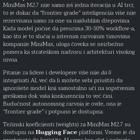
MiniMax M2.7 nije samo još jedna iteracija u AI trci;
to je dokaz da "frontier-grade" inteligencija više nije
rezervisana samo za one sa najdubljim džepovima.
Kada model počne da preuzima 30-50% workflow-a,
kao što je to slučaj u internim razvojnim timovima
kompanije MiniMax, uloga čoveka se neizbežno
pomera ka strateškom nadzoru i arhitekturi visokog
nivoa.
Pitanje za lidere i developere više nije
da li
integrisati AI, već da li možete sebi priuštiti da
ignorišete model koji samostalno uči na sopstvenim
greškama dok vaša konkurencija to već čini.
Budućnost autonomnog razvoja je ovde, ona je
"frontier-grade" i potpuno je dostupna.
Težinski koeficijenti (weights) za MiniMax M2.7 su
dostupni na
Hugging Face
platformi. Vreme je da