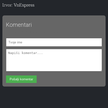
Izvor:
VnExpress
Komentari
Nema komentara. Šta vi mislite o ovome?
Pošalji komentar