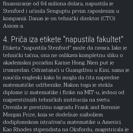
finansiranje od 64 miliona dolara, napustila je
Stenford i učinila Senguptu prvim zaposlenim u
kompaniji. Danas je on tehnički direktor (CTO)
Axiom-a.
4. Priča iza etikete "napustila fakultet"
Etiketa "napustila Stenford" može da zavara. Iako je
tehnički tačna, ona ne oslikava kompletnu sliku o
akademskoj pozadini Karine Hong. Njen put je
izvanredan. Odrastajući u Guangdžou u Kini, sama je
naučila engleski kako bi mogla da čita napredne
matematičke udžbenike. Nakon toga je stekla
diplome iz matematike i fizike na MIT-u, jednoj od
najprestižnijih tehničkih institucija na svetu.
Osvojila je prestižnu nagradu Frank and Brennie
Morgan Prize, koja se dodeljuje najboljem
dodiplomskom istraživaču matematike u Americi.
Kao Rhodes stipendista na Oksfordu, magistrirala je