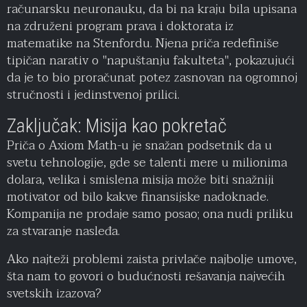
računarsku neuronauku, da bi na kraju bila upisana
na združeni program prava i doktorata iz
matematike na Stenfordu. Njena priča redefiniše
tipičan narativ o "napuštanju fakulteta", pokazujući
da je to bio proračunat potez zasnovan na ogromnoj
stručnosti i jedinstvenoj prilici.
Zaključak: Misija kao pokretač
Priča o Axiom Math-u je snažan podsetnik da u
svetu tehnologije, gde se talenti mere u milionima
dolara, velika i smislena misija može biti snažniji
motivator od bilo kakve finansijske nadoknade.
Kompanija ne prodaje samo posao; ona nudi priliku
za stvaranje nasleđa.
Ako najteži problemi zaista privlače najbolje umove,
šta nam to govori o budućnosti rešavanja najvećih
svetskih izazova?