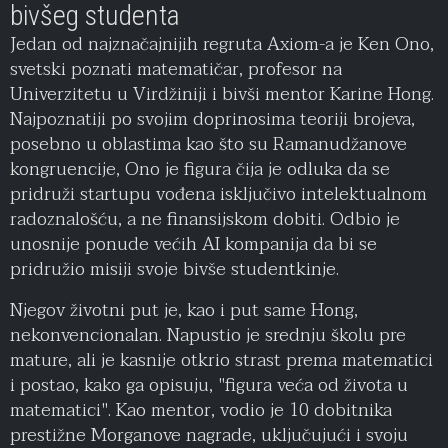
bivšeg studenta
Jedan od najznačajnijih regruta Axiom-a je Ken Ono,
svetski poznati matematičar, profesor na
Univerzitetu u Virdžiniji i bivši mentor Karine Hong.
Najpoznatiji po svojim doprinosima teoriji brojeva,
posebno u oblastima kao što su Ramanudžanove
kongruencije, Ono je figura čija je odluka da se
pridruži startupu vođena isključivo intelektualnom
radoznalošću, a ne finansijskom dobiti. Odbio je
unosnije ponude većih AI kompanija da bi se
pridružio misiji svoje bivše studentkinje.
Njegov životni put je, kao i put same Hong,
nekonvencionalan. Napustio je srednju školu pre
mature, ali je kasnije otkrio strast prema matematici
i postao, kako ga opisuju, "figura veća od života u
matematici". Kao mentor, vodio je 10 dobitnika
prestižne Morganove nagrade, uključujući i svoju