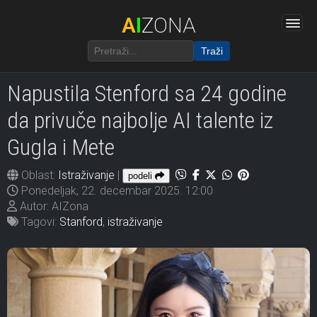
A
I
ZONA
Traži
Napustila Stenford sa 24 godine
da privuče najbolje AI talente iz
Gugla i Mete
Oblast:
Istraživanje
|
podeli
Ponedeljak, 22. decembar 2025. 12:00
Autor: AIZona
Tagovi:
Stanford
,
istraživanje