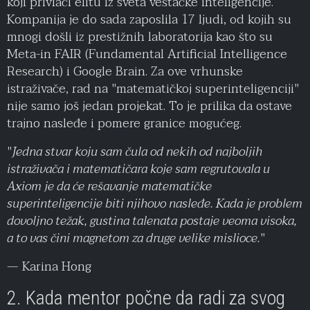
koji privlači elitu iz sveta veštačke inteligencije.
Kompanija je do sada zaposlila 17 ljudi, od kojih su
mnogi došli iz prestižnih laboratorija kao što su
Meta-in FAIR (Fundamental Artificial Intelligence
Research) i Google Brain. Za ove vrhunske
istraživače, rad na "matematičkoj superinteligenciji"
nije samo još jedan projekat. To je prilika da ostave
trajno nasleđe i pomere granice mogućeg.
"
Jedna stvar koju sam čula od nekih od najboljih
istraživača i matematičara koje sam regrutovala u
Axiom je da će rešavanje matematičke
superinteligencije biti njihovo nasleđe. Kada je problem
dovoljno težak, gustina talenata postaje veoma visoka,
a to vas čini magnetom za druge velike mislioce.
"
— Karina Hong
2. Kada mentor počne da radi za svog