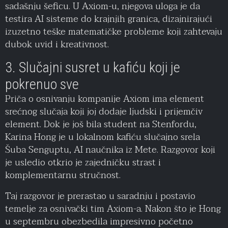
sadašnju šeficu. U Axiom-u, njegova uloga je da
testira AI sisteme do krajnjih granica, dizajnirajući
izuzetno teške matematičke probleme koji zahtevaju
dubok uvid i kreativnost.
3. Slučajni susret u kafiću koji je
pokrenuo sve
Priča o osnivanju kompanije Axiom ima element
srećnog slučaja koji joj dodaje ljudski i prijemčiv
element. Dok je još bila student na Stenfordu,
Karina Hong je u lokalnom kafiću slučajno srela
Šuba Senguptu, AI naučnika iz Mete. Razgovor koji
je usledio otkrio je zajedničku strast i
komplementarnu stručnost.
Taj razgovor je prerastao u saradnju i postavio
temelje za osnivački tim Axiom-a. Nakon što je Hong
u septembru obezbedila impresivno početno