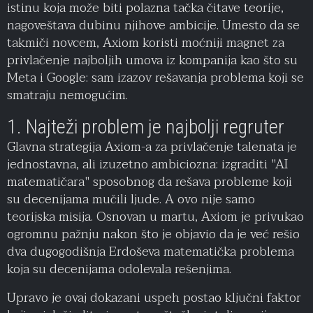
istinu koja može biti polazna tačka čitave teorije,
nagoveštava dubinu njihove ambicije. Umesto da se
takmiči novcem, Axiom koristi moćniji magnet za
privlačenje najboljih umova iz kompanija kao što su
Meta i Google: sam izazov rešavanja problema koji se
smatraju nemogućim.
1. Najteži problem je najbolji regruter
Glavna strategija Axiom-a za privlačenje talenata je
jednostavna, ali izuzetno ambiciozna: izgraditi "AI
matematičara" sposobnog da rešava probleme koji
su decenijama mučili ljude. A ovo nije samo
teorijska misija. Osnovan u martu, Axiom je privukao
ogromnu pažnju nakon što je objavio da je već rešio
dva dugogodišnja Erdoševa matematička problema
koja su decenijama odolevala rešenjima.
Upravo je ovaj dokazani uspeh postao ključni faktor