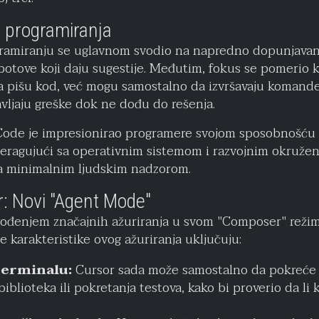
 programiranja
ramiranju se uglavnom svodio na napredno dopunjavan
-botove koji daju sugestije. Međutim, fokus se pomerio 
a pišu kod, već mogu samostalno da izvršavaju komande,
avljaju greške dok ne dođu do rešenja.
ode je impresionirao programere svojom sposobnošću d
teragujući sa operativnim sistemom i razvojnim okružen
a minimalnim ljudskim nadzorom.
: Novi "Agent Mode"
vođenjem značajnih ažuriranja u svom "Composer" reži
ne karakteristike ovog ažuriranja uključuju:
terminalu:
Cursor sada može samostalno da pokreće
biblioteka ili pokretanja testova, kako bi proverio da li 