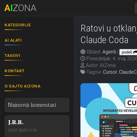
A
I
ZONA
KATEGORIJE
Ratovi u otklan
Claude Coda
AI ALATI
Oblast:
Agenti
|
podeli
TAGOVI
Ponedeljak, 4. maj 2026
Autor: AIZona
KONTAKT
Tagovi:
Cursor
,
Claude
O SAJTU AIZONA
Najnoviji komentari
J.R.R.
23.07.2026 11:51