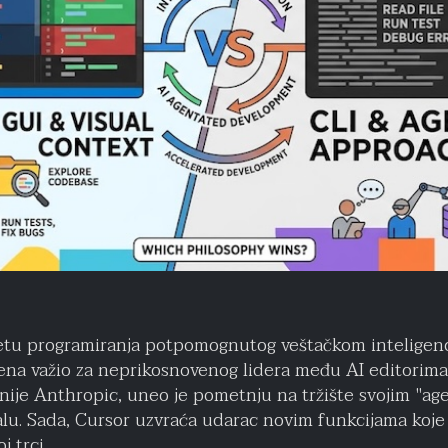
vetu programiranja potpomognutog veštačkom inteligenc
a važio za neprikosnovenog lidera među AI editorima k
ije Anthropic, uneo je pometnju na tržište svojim "ag
u. Sada, Cursor uzvraća udarac novim funkcijama koje i
 trci.