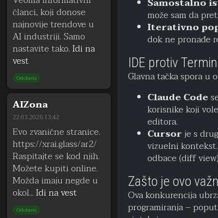
Veoma informativni
Samostalno is
članci, koji donose
može sam da pretr
najnovije trendove u
Iterativno pop
AI industriji. Samo
dok ne pronađe r
nastavite tako.
Idi na
vest
IDE protiv Termin
Glavna tačka spora u ov
Odobren
Claude Code
se
AIZona
korisnike koji vol
22.03.2026 13:42
editora.
Evo zvanične stranice.
Cursor
je s dru
https://xrai.glass/ar2/
vizuelni kontekst
Raspitajte se kod njih.
odbace (diff view)
Možete kupiti online.
Možda imaju negde u
Zašto je ovo važ
okol...
Idi na vest
Ova konkurencija ubrza
programiranja – poput k
Odobren