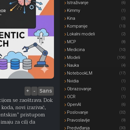
Istraživanje
(6)
Kimmy
(1)
Kina
(3)
Kompanije
(13)
Lokalni modeli
(2)
MCP
(8)
Medicina
(10)
Modeli
(106)
Nauka
(4)
NotebookLM
(17)
Nvidia
(1)
Obrazovanje
(1)
+
-
Sans
OCR
(1)
ijom se zaoštrava. Dok
OpenAI
(6)
oda, novi izazivač,
Poslovanje
(32)
entskim" pristupom
Pravoslavlje
(9)
maju za cilj da
Predviđanja
(30)