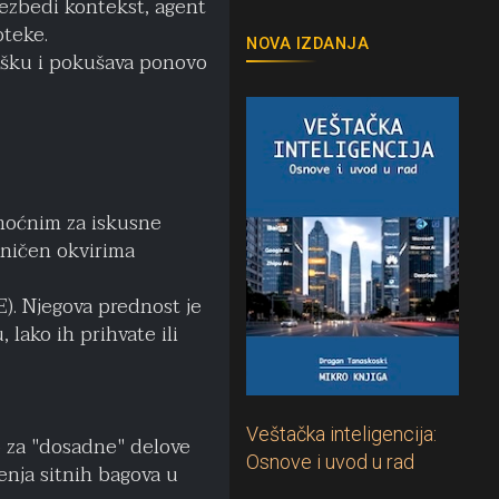
ezbedi kontekst, agent
oteke.
NOVA IZDANJA
rešku i pokušava ponovo
 moćnim za iskusne
raničen okvirima
). Njegova prednost je
lako ih prihvate ili
Veštačka inteligencija:
o za "dosadne" delove
Osnove i uvod u rad
enja sitnih bagova u