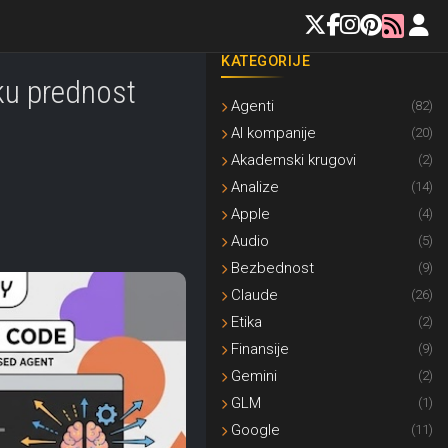
KATEGORIJE
sku prednost
Agenti
(82)
AI kompanije
(20)
Akademski krugovi
(2)
Analize
(14)
Apple
(4)
Audio
(5)
Bezbednost
(9)
Claude
(26)
Etika
(2)
Finansije
(9)
Gemini
(2)
GLM
(1)
Google
(11)