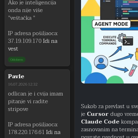
Ako je inteligencija
onda nije više
"veštačka "
IP adresa pošiljaoca:
37.19.109.170
Idi na
vest
Odobren
Pavle
16.07.2026 12:32
odlican je i cvija imam
pitanje vi radite
Sukob za prevlast u s
stripove
je
Cursor
dugo vremen
Claude Code
kompan
IP adresa pošiljaoca:
zasnovanim na terminal
178.220.176.61
Idi na
povrate prednost u ovoj