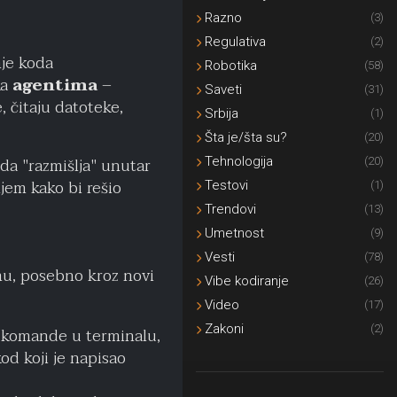
Razno
(3)
Regulativa
(2)
je koda
Robotika
(58)
ka
agentima
–
Saveti
(31)
 čitaju datoteke,
Srbija
(1)
Šta je/šta su?
(20)
a "razmišlja" unutar
Tehnologija
(20)
jem kako bi rešio
Testovi
(1)
Trendovi
(13)
Umetnost
(9)
Vesti
(78)
mu, posebno kroz novi
Vibe kodiranje
(26)
Video
(17)
Zakoni
(2)
 komande u terminalu,
kod koji je napisao