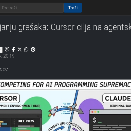
Traži
janju grešaka: Cursor cilja na agent
. 20:19
Code