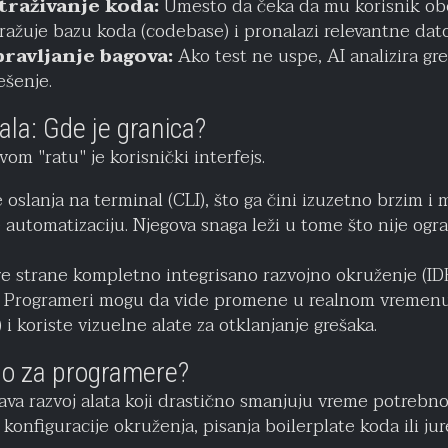
traživanje koda:
Umesto da čeka da mu korisnik ob
ažuje bazu koda (codebase) i pronalazi relevantne dat
ravljanje bagova:
Ako test ne uspe, AI analizira g
ešenje.
ala: Gde je granica?
om "ratu" je korisnički interfejs.
 oslanja na terminal (CLI), što ga čini izuzetno brzim i
e automatizaciju. Njegova snaga leži u tome što nije og
ge strane kompletno integrisano razvojno okruženje (IDE
. Programeri mogu da vide promene u realnom vremenu, 
 i koriste vizuelne alate za otklanjanje grešaka.
no za programere?
va razvoj alata koji drastično smanjuju vreme potrebn
onfiguracije okruženja, pisanja boilerplate koda ili jur