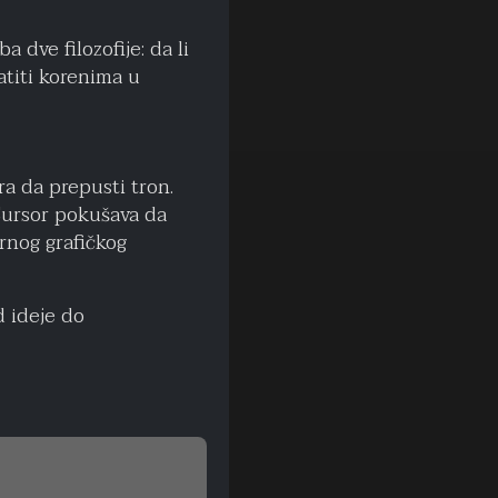
dve filozofije: da li
atiti korenima u
ra da prepusti tron.
Cursor pokušava da
nog grafičkog
d ideje do