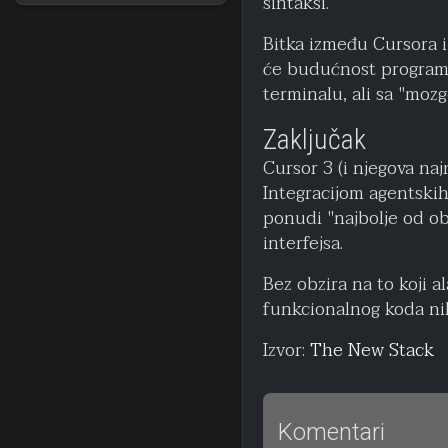
sintaksi.
Bitka između Cursora i
će budućnost programir
terminalu, ali sa "mozg
Zaključak
Cursor 3 (i njegova naj
Integracijom agentski
ponudi "najbolje od o
interfejsa.
Bez obzira na to koji al
funkcionalnog koda nik
Izvor:
The New Stack
Komentari