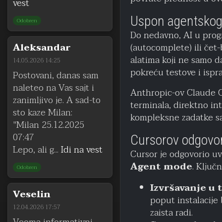
vest
Uspon agentskog
Odobren
Do nedavno, AI u prog
Aleksandar
(autocomplete) ili čet
alatima koji ne samo d
14.05.2026 14:25
pokreću testove i ispr
Postovani, danas sam
naleteo na Vas sajt i
Anthropic-ov Claude C
zanimljivo je. A sad-to
terminala, direktno in
sto kaze Milan:
kompleksne zadatke s
"Milan 25.12.2025
07:47
Cursorov odgovor
Lepo, ali g...
Idi na vest
Cursor je odgovorio u
Agent mode
. Ključ
Odobren
Izvršavanje u 
Veselin
poput instalacije 
12.04.2026 17:57
zaista radi.