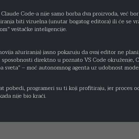
 Claude Code-a nije samo borba dva proizvoda, već borba 
anja biti vizuelna (unutar bogatog editora) ili će se vr
om" veštačke inteligencije.
novija ažuriranja) jasno pokazuju da ovaj editor ne plani
h sposobnosti direktno u poznato VS Code okruženje, 
ba sveta" – moć autonomnog agenta uz udobnost moder
at pobedi, programeri su ti koji profitiraju, jer proces o
ada nije bio kraći.