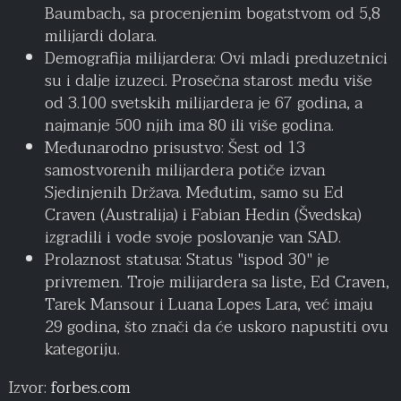
Baumbach, sa procenjenim bogatstvom od 5,8
milijardi dolara.
Demografija milijardera: Ovi mladi preduzetnici
su i dalje izuzeci. Prosečna starost među više
od 3.100 svetskih milijardera je 67 godina, a
najmanje 500 njih ima 80 ili više godina.
Međunarodno prisustvo: Šest od 13
samostvorenih milijardera potiče izvan
Sjedinjenih Država. Međutim, samo su Ed
Craven (Australija) i Fabian Hedin (Švedska)
izgradili i vode svoje poslovanje van SAD.
Prolaznost statusa: Status "ispod 30" je
privremen. Troje milijardera sa liste, Ed Craven,
Tarek Mansour i Luana Lopes Lara, već imaju
29 godina, što znači da će uskoro napustiti ovu
kategoriju.
Izvor:
forbes.com