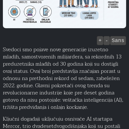
+
-
Sans
Svedoci smo pojave nove generacije izuzetno
mladih, samostvorenih milijardera, sa rekordnih 13
preduzetnika mlađih od 30 godina koji su dostigli
ovaj status. Ovaj broj predstavlja značajan porast u
odnosu na prethodni rekord od sedam, zabeležen
2022. godine. Glavni pokretači ovog trenda su
revolucionarne industrije koje pre deset godina
gotovo da nisu postojale: veštačka inteligencija (AI),
tržišta predviđanja i onlajn kockanje.
Ključni događaji uključuju osnivače AI startapa
Mercor, trio dvadesetdvogodišnjaka koji su postali