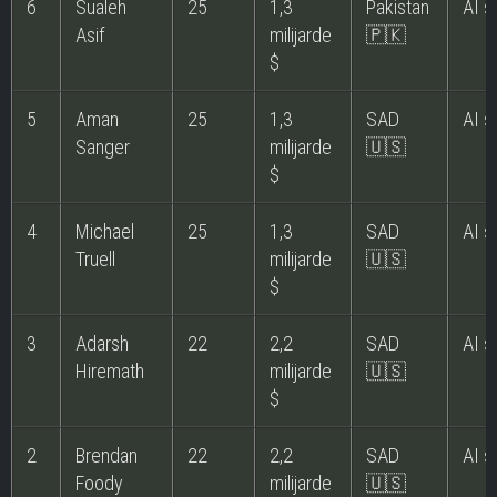
6
Sualeh
25
1,3
Pakistan
AI s
Asif
milijarde
🇵🇰
$
5
Aman
25
1,3
SAD
AI s
Sanger
milijarde
🇺🇸
$
4
Michael
25
1,3
SAD
AI s
Truell
milijarde
🇺🇸
$
3
Adarsh
22
2,2
SAD
AI s
Hiremath
milijarde
🇺🇸
$
2
Brendan
22
2,2
SAD
AI s
Foody
milijarde
🇺🇸