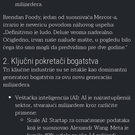
milijardera.
Brendan Foody, jedan od suosnivača Mercor-a,
izrazio je nevericu povodom njihovog uspeha:
„Definitivno je ludo. Deluje veoma nadrealno.
Očigledno, izvan naše najluđe mašte, u pogledu bilo
čega što smo mogli da predvidimo pre dve godine.“
2. Ključni pokretači bogatstva
Tri ključne industrije su se istakle kao dominantni
generatori bogatstva za ovu novu generaciju
milijardera.
Veštačka inteligencija (AI): AI je najzastupljeniji
sektor, stvarajući milijardere kroz različite
primene:
Scale AI: Startap za označavanje podataka
koji je suosnovao Alexandr Wang. Meta je