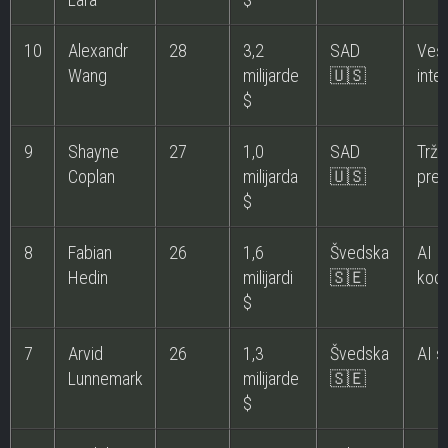
10
Alexandr
28
3,2
SAD
Veš
Wang
milijarde
🇺🇸
intel
$
9
Shayne
27
1,0
SAD
Trži
Coplan
milijarda
🇺🇸
pred
$
8
Fabian
26
1,6
Švedska
AI
Hedin
milijardi
🇸🇪
kodi
$
7
Arvid
26
1,3
Švedska
AI s
Lunnemark
milijarde
🇸🇪
$