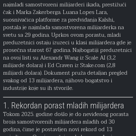
najmlađi samostvoreni milijarderi ikada, prestižući
čak i Marka Zakerberga. Luana Lopes Lara,
suosnivačica platforme za predviđanja Kalshi,
postala je najmlađa samostvorena milijarderka na
svetu sa 29 godina. Uprkos ovom porastu, mladi
preduzetnici ostaju izuzeci u klasi milijardera gde je
prosečna starost 67 godina. Najbogatiji preduzetnici
na ovoj listi su Alexandr Wang iz Scale AI (3,2
milijarde dolara) i Ed Craven iz Stake.com (2,8
milijardi dolara). Dokument pruža detaljan pregled
svakog od 13 milijardera, njihovo bogatstvo i
industrije koje su ih stvorile.
1. Rekordan porast mladih milijardera
Tokom 2025. godine došlo je do neviđenog porasta
broja samostvorenih milijardera mlađih od 30
godina, čime je postavljen novi rekord od 13