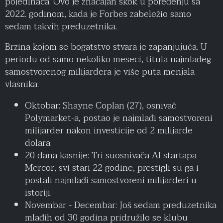
pojedinaca. Ovo je značajan skok u poređenju sa
2022. godinom, kada je Forbes zabeležio samo
sedam takvih preduzetnika.
Brzina kojom se bogatstvo stvara je zapanjujuća. U
periodu od samo nekoliko meseci, titula najmlađeg
samostvorenog milijardera je više puta menjala
vlasnika:
Oktobar: Shayne Coplan (27), osnivač
Polymarket-a, postao je najmlađi samostvoreni
milijarder nakon investicije od 2 milijarde
dolara.
20 dana kasnije: Tri suosnivača AI startapa
Mercor, svi stari 22 godine, prestigli su ga i
postali najmlađi samostvoreni milijarderi u
istoriji.
Novembar - Decembar: Još sedam preduzetnika
mlađih od 30 godina pridružilo se klubu