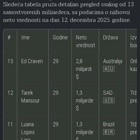
Sledeća tabela pruža detaljan pregled svakog od 13
samostvorenih milijardera, sa podacima o njihovoj
neto vrednosti na dan 12. decembra 2025. godine.
#
Ime
Godine
Neto
Država
Izvo
vrednost
boga
13
Ed Craven
29
2,8
Australija
Onla
milijardi
🇦🇺
kazi
$
12
Tarek
29
1,3
SAD
Trži
Mansour
milijarde
🇺🇸
pred
$
11
Luana
29
1,3
Brazil
Trži
Lopes
milijarde
🇧🇷
pred
Lara
$