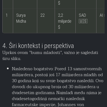
$
1
Surya
22
2,2
SAD
AI s
Midha
milijarde
🇺🇸
$
4. Širi kontekst i perspektiva
Uprkos ovom "bumu mladosti", važno je sagledati
širu sliku.
Nasleđeno bogatstvo: Pored 13 samostvorenih
milijardera, postoji još 17 milijardera mlađih od
30 godina koji su svoje bogatstvo nasledili. Ovo
dovodi do ukupnog broja od 30 milijardera u
dvadesetim godinama. Najmlađi među njima je
dvadesetogodišnji nemački naslednik
farmaceutske imperije, Johannes von