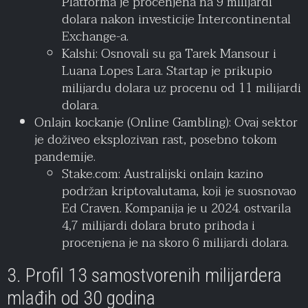
Platforma je procenjena na 9 milijardi
dolara nakon investicije Intercontinental
Exchange-a.
Kalshi: Osnovali su ga Tarek Mansour i
Luana Lopes Lara. Startap je prikupio
milijardu dolara uz procenu od 11 milijardi
dolara.
Onlajn kockanje (Online Gambling): Ovaj sektor
je doživeo eksplozivan rast, posebno tokom
pandemije.
Stake.com: Australijski onlajn kazino
podržan kriptovalutama, koji je suosnovao
Ed Craven. Kompanija je u 2024. ostvarila
4,7 milijardi dolara bruto prihoda i
procenjena je na skoro 6 milijardi dolara.
3. Profil 13 samostvorenih milijardera
mlađih od 30 godina