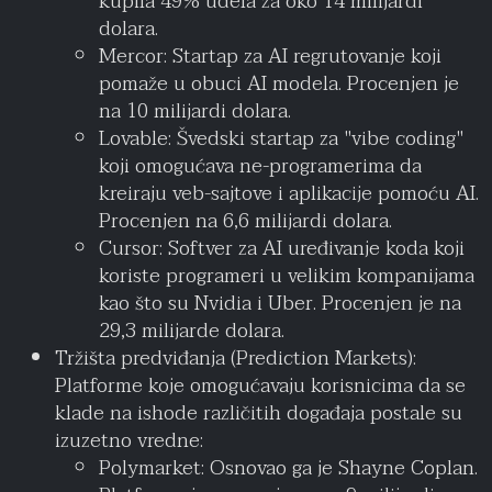
kupila 49% udela za oko 14 milijardi
dolara.
Mercor: Startap za AI regrutovanje koji
pomaže u obuci AI modela. Procenjen je
na 10 milijardi dolara.
Lovable: Švedski startap za "vibe coding"
koji omogućava ne-programerima da
kreiraju veb-sajtove i aplikacije pomoću AI.
Procenjen na 6,6 milijardi dolara.
Cursor: Softver za AI uređivanje koda koji
koriste programeri u velikim kompanijama
kao što su Nvidia i Uber. Procenjen je na
29,3 milijarde dolara.
Tržišta predviđanja (Prediction Markets):
Platforme koje omogućavaju korisnicima da se
klade na ishode različitih događaja postale su
izuzetno vredne:
Polymarket: Osnovao ga je Shayne Coplan.