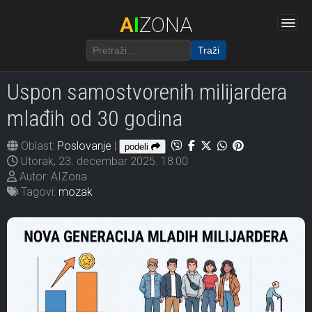
A
I
ZONA
Traži
Uspon samostvorenih milijardera
mlađih od 30 godina
Oblast:
Poslovanje
|
podeli
Utorak, 23. decembar 2025. 18:00
Autor: AIZona
Tagovi:
mozak