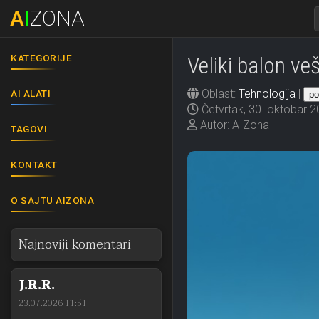
A
I
ZONA
KATEGORIJE
Veliki balon veš
Oblast:
Tehnologija
|
AI ALATI
po
Četvrtak, 30. oktobar 2
Autor: AIZona
TAGOVI
KONTAKT
O SAJTU AIZONA
Najnoviji komentari
J.R.R.
23.07.2026 11:51