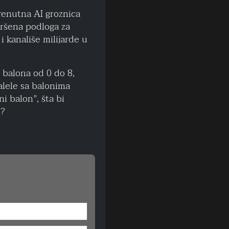
trenutna AI groznica
vršena podloga za
i kanališe milijarde u
i balona od 0 do 8,
ralele sa balonima
ni balon", šta bi
s?