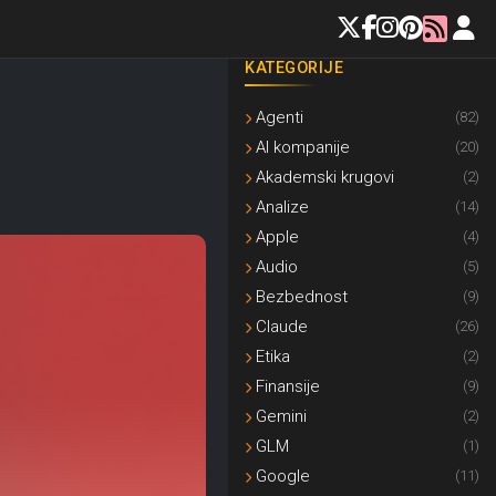
KATEGORIJE
Agenti
(82)
AI kompanije
(20)
Akademski krugovi
(2)
Analize
(14)
Apple
(4)
Audio
(5)
Bezbednost
(9)
Claude
(26)
Etika
(2)
Finansije
(9)
Gemini
(2)
GLM
(1)
Google
(11)