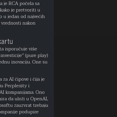
ada je RCA počela sa
kako je pretvoriti u
o u jedan od najvećih
je vrednosti nakon
kartu
ta isporučuje više
nvesticije" (pure play)
ednu inovaciju. One su
za AI čipove i čija je
ju Perplexity i
e AI kompanijama. Ono
nira da uloži u OpenAI,
osoftu zauzvrat trebaju
ompanije podupire