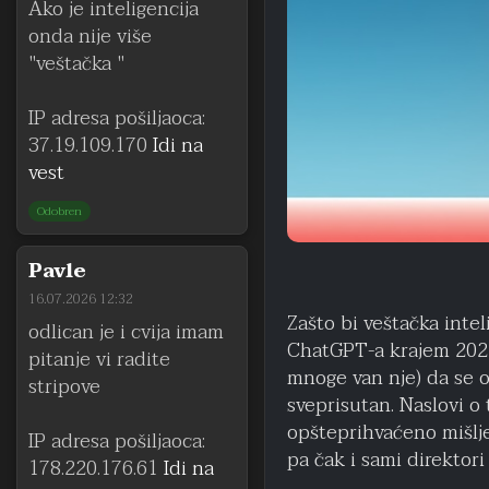
Ako je inteligencija
onda nije više
"veštačka "
IP adresa pošiljaoca:
37.19.109.170
Idi na
vest
Odobren
Pavle
16.07.2026 12:32
Zašto bi veštačka inte
odlican je i cvija imam
ChatGPT-a krajem 2022.
pitanje vi radite
mnoge van nje) da se o
stripove
sveprisutan. Naslovi o 
opšteprihvaćeno mišljen
IP adresa pošiljaoca:
pa čak i sami direktor
178.220.176.61
Idi na