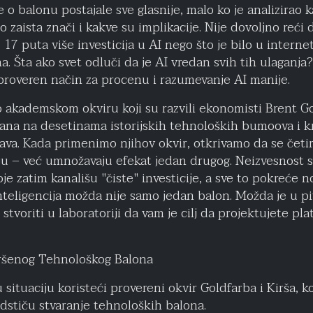
 o balonu postajale sve glasnije, malo ko je analizirao 
to zaista znači i kakve su implikacije. Nije dovoljno reći
s 17 puta više investicija u AI nego što je bilo u intern
. Šta ako svet odluči da je AI vredan svih tih ulaganja
proveren način za procenu i razumevanje AI manije.
akademskom okviru koji su razvili ekonomisti Brent Gold
ovana na desetinama istorijskih tehnoloških bumoova i
ava. Kada primenimo njihov okvir, otkrivamo da se četir
u – već umnožavaju efekat jedan drugog. Neizvesnost s
je zatim kanališu "čiste" investicije, a sve to pokreće 
inteligencija možda nije samo jedan balon. Možda je u pi
stvoriti u laboratoriji da vam je cilj da projektujete pla
vršenog Tehnološkog Balona
situaciju koristeći provereni okvir Goldfarba i Kirša, koj
odstiču stvaranje tehnoloških balona.