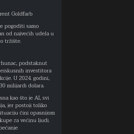
Brent Goldfarb
eće pogoditi samo
dan od najvećih udela u
 tržište.
vrhunac, podstaknut
eiskusnih investitora
cije. U 2024. godini,
0 milijardi dolara.
na kao što je AI, svi
a, jer postoji toliko
situaciju čini opasnijom
kupe za većinu ljudi.
obećanje