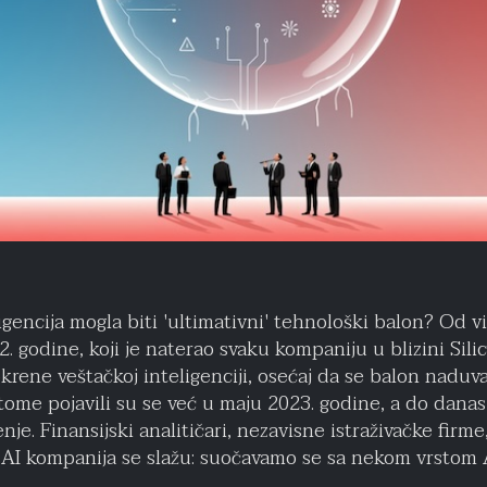
ligencija mogla biti 'ultimativni' tehnološki balon? Od 
 godine, koji je naterao svaku kompaniju u blizini Silic
krene veštačkoj inteligenciji, osećaj da se balon naduv
tome pojavili su se već u maju 2023. godine, a do danas
je. Finansijski analitičari, nezavisne istraživačke firme
i AI kompanija se slažu: suočavamo se sa nekom vrstom 