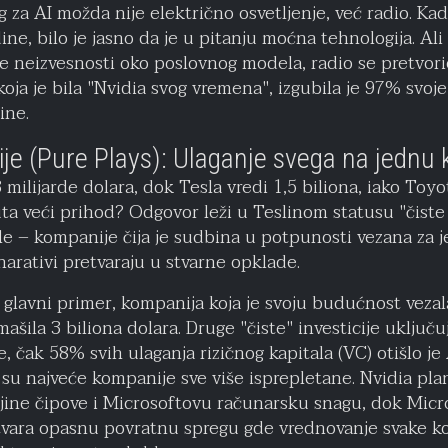
log za AI možda nije električno osvetljenje, već radio. K
e, bilo je jasno da je u pitanju moćna tehnologija. Ali 
 neizvesnosti oko poslovnog modela, radio se pretvori
 koja je bila "Nvidia svog vremena", izgubila je 97% svo
ine.
icije (Pure Plays): Ulaganje svega na jednu 
milijarde dolara, dok Tesla vredi 1,5 biliona, iako Toyo
ta veći prihod? Odgovor leži u Teslinom statusu "čiste i
e – kompanije čija je sudbina u potpunosti vezana za j
narativi pretvaraju u stvarne opklade.
 glavni primer, kompanija koja je svoju budućnost vezala 
ila 3 biliona dolara. Druge "čiste" investicije uključu
 čak 58% svih ulaganja rizičnog kapitala (VC) otišlo j
o su najveće kompanije sve više isprepletane. Nvidia pla
dijine čipove i Microsoftovu računarsku snagu, dok Micr
vara opasnu povratnu spregu gde vrednovanje svake k