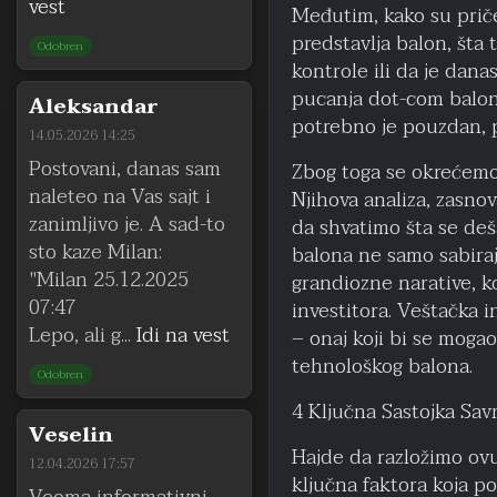
vest
Međutim, kako su priče
predstavlja balon, šta 
Odobren
kontrole ili da je dana
pucanja dot-com balona
Aleksandar
potrebno je pouzdan, 
14.05.2026 14:25
Postovani, danas sam
Zbog toga se okrećemo 
naleteo na Vas sajt i
Njihova analiza, zasn
zanimljivo je. A sad-to
da shvatimo šta se deš
sto kaze Milan:
balona ne samo sabiraj
"Milan 25.12.2025
grandiozne narative, ko
07:47
investitora. Veštačka 
Lepo, ali g...
Idi na vest
– onaj koji bi se mogao 
tehnološkog balona.
Odobren
4 Ključna Sastojka Sa
Veselin
Hajde da razložimo ovu 
12.04.2026 17:57
ključna faktora koja p