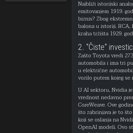
Najbliži istorijski ana
emitovanjem 1919. godin
biznis? Zbog ekstremne
balona u istoriji. RCA,
kraha tržišta 1929. god
2. "Čiste" invest
Zašto Toyota vredi 273 
automobila i ima tri pu
u električne automobil
vozilo putem kojeg se 
U AI sektoru, Nvidia je
vrednost nedavno premaš
CoreWeave. Ove godine,
što zabrinjava je to št
koji se oslanja na Nvi
OpenAI modeli. Ovo st