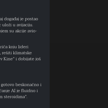
aj događaj je postao
uloži u avijaciju.
ojem su akcije avio-
riča koju lideri
 rešiti klimatske
v Kine" i dobijate još
e gotovo beskonačno i
ćanje AI je fluidno i
im steroidima".