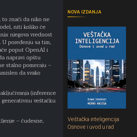
NOVA IZDANJA
 to znači da niko ne
odel, niti koliko će
nja: njegova vrednost
i. U poređenju sa tim,
rače poput OpenAI i
da napravi opštu
i se stalno pomeraju –
osmislen da svako
zaključivanja (inference
te generativnu veštačku
Veštačka inteligencija:
tljenje – čudesne,
Osnove i uvod u rad