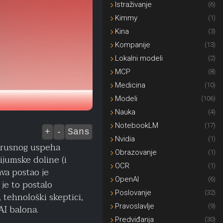
Istraživanje
(6)
Kimmy
(1)
Kina
(3)
Kompanije
(13)
Lokalni modeli
(2)
MCP
(8)
Medicina
(10)
Modeli
(106)
Nauka
(4)
NotebookLM
(17)
+
-
Sans
Nvidia
(1)
virusnog uspeha
Obrazovanje
(1)
ijumske doline (i
OCR
(1)
ava postao je
OpenAI
(6)
 je to postalo
Poslovanje
(32)
, tehnološki skeptici,
Pravoslavlje
(9)
AI balona.
Predviđanja
(30)