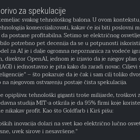
orivo za spekulacije
temeljac svakog tehnološkog balona. U ovom kontekstu,
hnologija komercijalizovati, kakav će joj biti poslovni m
da postane profitabilna. Setimo se električnog osvetlje
je bilo potrebno pet decenija da se u potpunosti iskorist
del za AI je i dalje ogromna nepoznanica za vodeće ig
 direktor OpenAI, jednom je izjavio da je njegov plan 
(AGI) i jednostavno je pita kako da zaradi novac. Ciljev
ligencije" – što pokazuje da je čak i sam cilj toliko dv
na njegovom ostvarenju postaje čista spekulacija.
 opipljiva: tehnološki giganti troše milijarde, troškovi 
edavna studija MIT-a otkrila je da 95% firmi koje koris
le nikakav profit. Kao što Goldfarb i Kirš pišu:
oških inovacija dolazi na svet kao električno lučno osve
ne, uvek sirove i nesavršene."