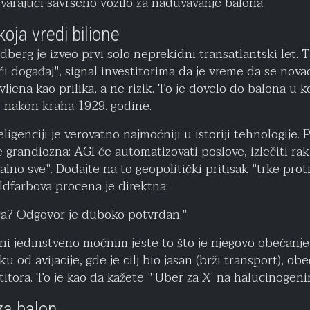
tvarajući savršeno vozilo za naduvavanje balona.
koja vredi bilione
berg je izveo prvi solo neprekidni transatlantski let. T
 događaj", signal investitorima da je vreme da se novac 
ljena kao prilika, a ne rizik. To je dovelo do balona u k
 nakon kraha 1929. godine.
ligenciji je verovatno najmoćniji u istoriji tehnologije. P
 grandiozna: AGI će automatizovati poslove, izlečiti rak,
lno sve". Dodajte na to geopolitički pritisak "trke proti
oldfarbova procena je direktna:
iča? Odgovor je duboko potvrdan."
ini jedinstveno moćnim jeste to što je njegovo obećanj
ku od avijacije, gde je cilj bio jasan (brži transport), obe
stitora. To je kao da kažete "'Uber za X' na halucinogen
za balon