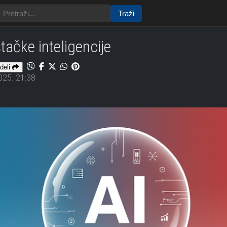
Traži
tačke inteligencije
deli
025. 21:38