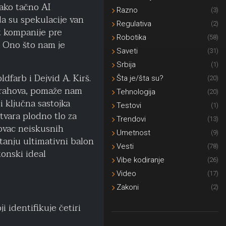
kako tačno AI
Razno
(3)
 da su spekulacije van
Regulativa
(2)
et kompanije pre
Robotika
(58)
? Ono što nam je
Saveti
(31)
Srbija
(1)
farb i Dejvid A. Kirš.
Šta je/šta su?
(20)
 krahova, pomaže nam
Tehnologija
(20)
i ključna sastojka
Testovi
(1)
tvara plodno tlo za
Trendovi
(13)
novac neiskusnih
Umetnost
(9)
tanju ultimativni balon
Vesti
(78)
tonski ideal
Vibe kodiranje
(26)
Video
(17)
Zakoni
(2)
i identifikuje četiri