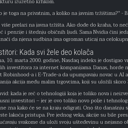
rukturu izuzetno krhkom.
ko je toga na privatnim, a koliko na javnim tržištima?" - 
 više prelazi na javna tržišta. Ako dođe do kraha, to n
eć i penzije i štednju običnih ljudi. Sama Nvidia čini je
nači da njena sudbina ima ogroman uticaj na celokupno
titori: Kada svi žele deo kolača
na, 10. marta 2000. godine, Nasdaq indeks je dostigao 
h investitora za internet kompanijama. Danas, horde n
ut Robinhood-a i E-Trade-a da upumpavaju novac u AI ak
anija akcija među malim trgovcima, koji su uložili skoro 3
d: kada je reč o tehnologiji koja je toliko nova i neizves
ni investitori – jer je ovo toliko novo polje i tehnologij
o ne zna kako će se na kraju odigrati. Ono što današnju 
te lakoća pristupa. Pre jednog veka, akcije su bile pres
gućavaju svakome da uloži svoju ušteđevinu u nejasno 