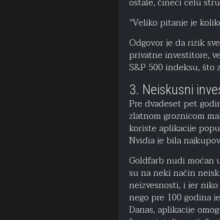
ostale, čineći celu st
"Veliko pitanje je koli
Odgovor je da rizik sve
privatne investitore, v
S&P 500 indeksu, što z
3. Neiskusni inves
Pre dvadeset pet godi
zlatnom groznicom mali
koriste aplikacije pop
Nvidia je bila najkupov
Goldfarb nudi moćan uvi
su na neki način neiskus
neizvesnosti, i jer nik
nego pre 100 godina jes
Danas, aplikacije omo