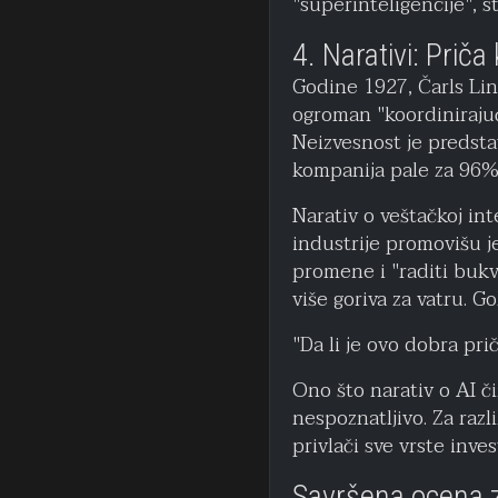
"superinteligencije", s
4. Narativi: Priča 
Godine 1927, Čarls Lind
ogroman "koordinirajući
Neizvesnost je predstav
kompanija pale za 96%
Narativ o veštačkoj inte
industrije promovišu je
promene i "raditi bukva
više goriva za vatru. G
"Da li je ovo dobra pr
Ono što narativ o AI č
nespoznatljivo. Za razli
privlači sve vrste inve
Savršena ocena 