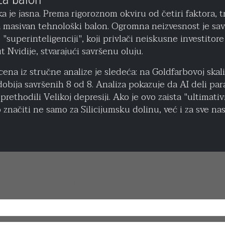
ka je jasna. Prema rigoroznom okviru od četiri faktora, 
a masivan tehnološki balon. Ogromna neizvesnost je sa
"superinteligenciji", koji privlači neiskusne investitore 
t Nvidije, stvarajući savršenu oluju.
ena iz stručne analize je sledeća: na Goldfarbovoj skal
dobija savršenih 8 od 8. Analiza pokazuje da AI deli pa
su prethodili Velikoj depresiji. Ako je ovo zaista "ultimativ
značiti ne samo za Silicijumsku dolinu, već i za sve na
vi mislite o ovome?