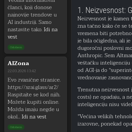
Veoma informativni
članci, koji donose
1. Neizvesnost: G
najnovije trendove u
Neizvesnost je kamen 
AI industriji. Samo
zna tačno kako će se te
nastavite tako.
Idi na
vremena biti potrebno 
vest
je bila očigledna, ali 
dugoročni poslovni mo
Odobren
Anthropic. Sem Altman,
veštačku inteligenciju 
AIZona
od AGI-ja do "superinte
22.03.2026 13:42
vrednovanje zasnovano 
Evo zvanične stranice.
https://xrai.glass/ar2/
Trenutna neizvesnost je
Raspitajte se kod njih.
costs) ne opadaju, a n
Možete kupiti online.
inteligenciju nisu vide
Možda imaju negde u
"Većina velikih tehnol
okol...
Idi na vest
izazovne, ponekad opas
Odobren