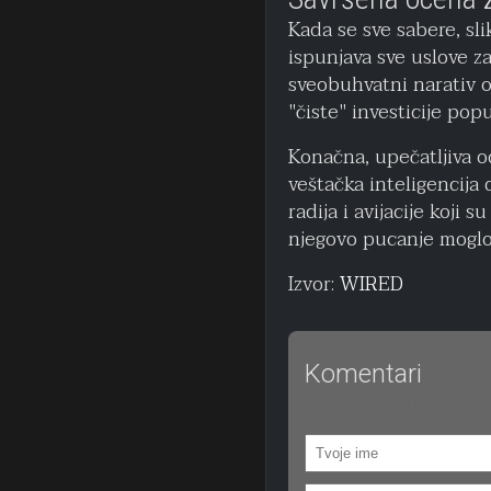
Kada se sve sabere, sli
ispunjava sve uslove z
sveobuhvatni narativ o 
"čiste" investicije popu
Konačna, upečatljiva oc
veštačka inteligencija 
radija i avijacije koji 
njegovo pucanje moglo 
Izvor:
WIRED
Komentari
Nema komentara. Šta 