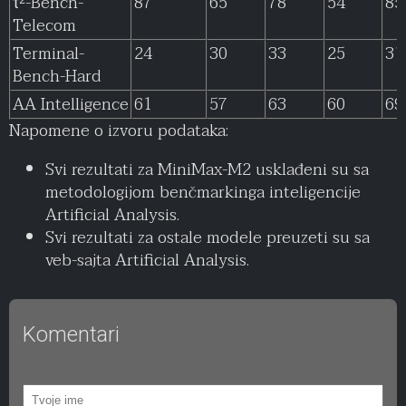
τ²-Bench-
87
65
78
54
85
Telecom
Terminal-
24
30
33
25
31
Bench-Hard
AA Intelligence
61
57
63
60
69
Napomene o izvoru podataka:
Svi rezultati za MiniMax-M2 usklađeni su sa
metodologijom benčmarkinga inteligencije
Artificial Analysis.
Svi rezultati za ostale modele preuzeti su sa
veb-sajta Artificial Analysis.
Komentari
Nema komentara. Šta vi mislite o ovome?