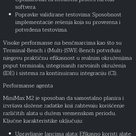
softvera.
Popravke validirane testovima: Sposobnost
implementacije rešenja koja su proverena i
potvrđena testovima.
Visoke performanse na benčmarcima kao što su
Terminal-Bench i (Multi-)SWE-Bench potvrđuju
njegovu praktičnu efikasnost u realnim okruženjima
poput terminala, integrisanih razvojnih okruženja
(IDE) i sistema za kontinuiranu integraciju (CI).
Performanse agenta
MiniMax M2 je sposoban da samostalno planira i
izvršava složene zadatke koji zahtevaju korišćenje
različitih alata u dužem vremenskom periodu.
Ključne karakteristike uključuju:
Upravljanje lancima alata: Efikasno koristi alate