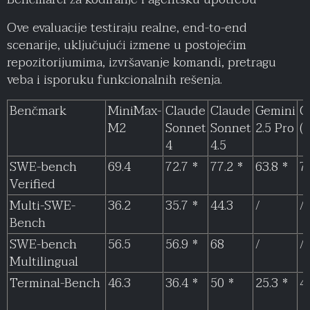
Ove evaluacije testiraju realne, end-to-end
scenarije, uključujući izmene u postojećim
repozitorijumima, izvršavanje komandi, pretragu
veba i isporuku funkcionalnih rešenja.
Benčmark
MiniMax-
Claude
Claude
Gemini
G
M2
Sonnet
Sonnet
2.5 Pro
(
4
4.5
SWE-bench
69.4
72.7 *
77.2 *
63.8 *
7
Verified
Multi-SWE-
36.2
35.7 *
44.3
/
/
Bench
SWE-bench
56.5
56.9 *
68
/
/
Multilingual
Terminal-Bench
46.3
36.4 *
50 *
25.3 *
4