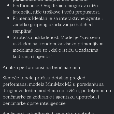
Performanse: Ovaj dizajn omogućava nižu
latenciju, niže troškove i veću propusnost.
Primena: Idealan je za interaktivne agente i
zadatke grupnog uzorkovanja (batched
sampling).
Strateška usklađenost: Model je "savršeno
usklađen sa trendom ka visoko primenljivim
modelima koji se i dalje ističu u zadacima
kodiranja i agenta."
Analiza performansi na benčmarcima
Sledeće tabele pružaju detaljan pregled
performansi modela MiniMax M2 u poređenju sa
drugim vodećim modelima na tržištu, podeljenim na
benčmarke za kodiranje i agentsku upotrebu, i
benčmarke opšte inteligencije.
Benčmarci za kodiranje i agentsku upotrebu