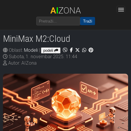
A
I
ZONA
Traži
MiniMax M2:Cloud
Oblast:
Modeli
|
podeli
Subota, 1. novembar 2025. 11:44
Autor: AIZona