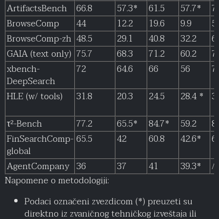
ArtifactsBench
66.8
57.3*
61.5
57.7*
7
BrowseComp
44
12.2
19.6
9.9
5
BrowseComp-zh
48.5
29.1
40.8
32.2
6
GAIA (text only)
75.7
68.3
71.2
60.2
7
xbench-
72
64.6
66
56
7
DeepSearch
HLE (w/ tools)
31.8
20.3
24.5
28.4 *
3
τ²-Bench
77.2
65.5*
84.7*
59.2
8
FinSearchComp-
65.5
42
60.8
42.6*
6
global
AgentCompany
36
37
41
39.3*
/
Napomene o metodologiji:
Podaci označeni zvezdicom (*) preuzeti su
direktno iz zvaničnog tehničkog izveštaja ili