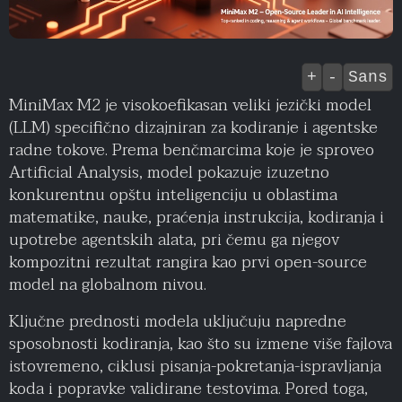
+
-
Sans
MiniMax M2 je visokoefikasan veliki jezički model
(LLM) specifično dizajniran za kodiranje i agentske
radne tokove. Prema benčmarcima koje je sproveo
Artificial Analysis, model pokazuje izuzetno
konkurentnu opštu inteligenciju u oblastima
matematike, nauke, praćenja instrukcija, kodiranja i
upotrebe agentskih alata, pri čemu ga njegov
kompozitni rezultat rangira kao prvi open-source
model na globalnom nivou.
Ključne prednosti modela uključuju napredne
sposobnosti kodiranja, kao što su izmene više fajlova
istovremeno, ciklusi pisanja-pokretanja-ispravljanja
koda i popravke validirane testovima. Pored toga,