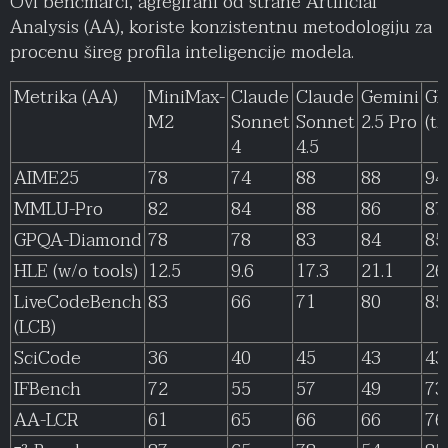
Ovi benčmarci, agregirani od strane Artificial
Analysis (AA), koriste konzistentnu metodologiju za
procenu šireg profila inteligencije modela.
Metrika (AA)
MiniMax-
Claude
Claude
Gemini
GP
M2
Sonnet
Sonnet
2.5 Pro
(t
4
4.5
AIME25
78
74
88
88
94
MMLU-Pro
82
84
88
86
87
GPQA-Diamond
78
78
83
84
85
HLE (w/o tools)
12.5
9.6
17.3
21.1
26
LiveCodeBench
83
66
71
80
85
(LCB)
SciCode
36
40
45
43
43
IFBench
72
55
57
49
73
AA-LCR
61
65
66
66
76