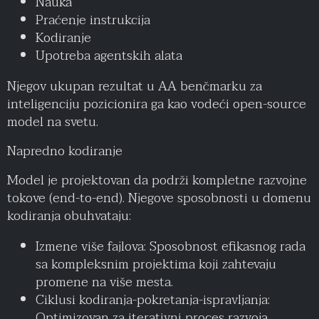
Nauka
Praćenje instrukcija
Kodiranje
Upotreba agentskih alata
Njegov ukupan rezultat u AA benčmarku za
inteligenciju pozicionira ga kao vodeći open-source
model na svetu.
Napredno kodiranje
Model je projektovan da podrži kompletne razvojne
tokove (end-to-end). Njegove sposobnosti u domenu
kodiranja obuhvataju:
Izmene više fajlova: Sposobnost efikasnog rada
sa kompleksnim projektima koji zahtevaju
promene na više mesta.
Ciklusi kodiranja-pokretanja-ispravljanja:
Optimizovan za iterativni proces razvoja