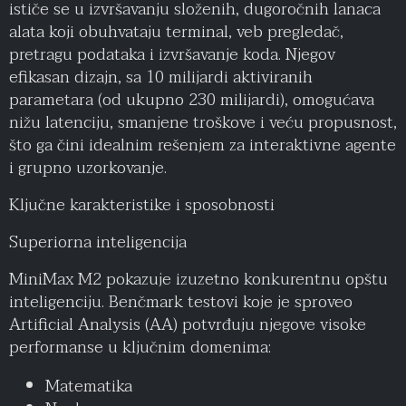
ističe se u izvršavanju složenih, dugoročnih lanaca
alata koji obuhvataju terminal, veb pregledač,
pretragu podataka i izvršavanje koda. Njegov
efikasan dizajn, sa 10 milijardi aktiviranih
parametara (od ukupno 230 milijardi), omogućava
nižu latenciju, smanjene troškove i veću propusnost,
što ga čini idealnim rešenjem za interaktivne agente
i grupno uzorkovanje.
Ključne karakteristike i sposobnosti
Superiorna inteligencija
MiniMax M2 pokazuje izuzetno konkurentnu opštu
inteligenciju. Benčmark testovi koje je sproveo
Artificial Analysis (AA) potvrđuju njegove visoke
performanse u ključnim domenima:
Matematika