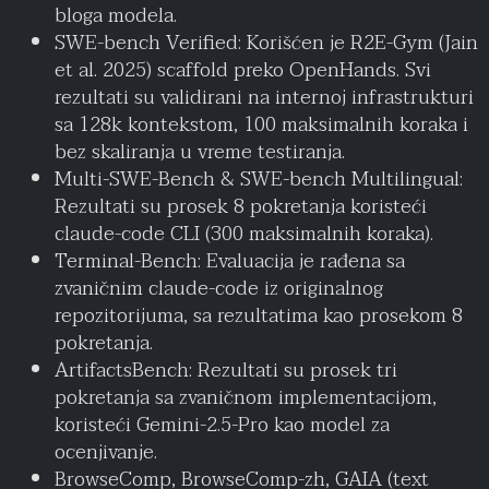
bloga modela.
SWE-bench Verified: Korišćen je R2E-Gym (Jain
et al. 2025) scaffold preko OpenHands. Svi
rezultati su validirani na internoj infrastrukturi
sa 128k kontekstom, 100 maksimalnih koraka i
bez skaliranja u vreme testiranja.
Multi-SWE-Bench & SWE-bench Multilingual:
Rezultati su prosek 8 pokretanja koristeći
claude-code CLI (300 maksimalnih koraka).
Terminal-Bench: Evaluacija je rađena sa
zvaničnim claude-code iz originalnog
repozitorijuma, sa rezultatima kao prosekom 8
pokretanja.
ArtifactsBench: Rezultati su prosek tri
pokretanja sa zvaničnom implementacijom,
koristeći Gemini-2.5-Pro kao model za
ocenjivanje.
BrowseComp, BrowseComp-zh, GAIA (text