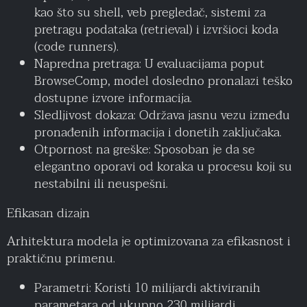
kao što su shell, veb pregledač, sistemi za
pretragu podataka (retrieval) i izvršioci koda
(code runners).
Napredna pretraga: U evaluacijama poput
BrowseComp, model dosledno pronalazi teško
dostupne izvore informacija.
Sledljivost dokaza: Održava jasnu vezu između
pronađenih informacija i donetih zaključaka.
Otpornost na greške: Sposoban je da se
elegantno oporavi od koraka u procesu koji su
nestabilni ili neuspešni.
Efikasan dizajn
Arhitektura modela je optimizovana za efikasnost i
praktičnu primenu.
Parametri: Koristi 10 milijardi aktiviranih
parametara od ukupno 230 milijardi.