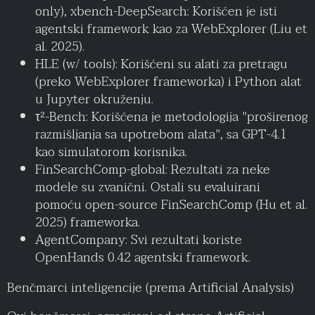
only), xbench-DeepSearch: Korišćen je isti
agentski framework kao za WebExplorer (Liu et
al. 2025).
HLE (w/ tools): Korišćeni su alati za pretragu
(preko WebExplorer frameworka) i Python alat
u Jupyter okruženju.
τ²-Bench: Korišćena je metodologija "proširenog
razmišljanja sa upotrebom alata", sa GPT-4.1
kao simulatorom korisnika.
FinSearchComp-global: Rezultati za neke
modele su zvanični. Ostali su evaluirani
pomoću open-source FinSearchComp (Hu et al.
2025) frameworka.
AgentCompany: Svi rezultati koriste
OpenHands 0.42 agentski framework.
Benčmarci inteligencije (prema Artificial Analysis)